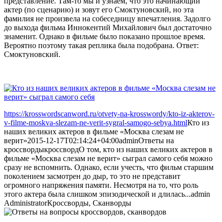
представление. Там-то мы и узнаем, что это начинающий
актер (по сценарию) и зовут его Смоктуновский, но эта
фамилия не произвела на собеседницу впечатления. Задолго
до выхода фильма Иннокентий Михайлович был достаточно
знаменит. Однако в фильме было показано прошлое время.
Вероятно поэтому такая реплика была подобрана. Ответ:
Смоктуновский.
https://krosswordscanword.ru/otvety-na-krosswordy/kto-iz-akterov-
v-filme-moskva-slezam-ne-verit-sygral-samogo-sebya.html
Кто из
наших великих актеров в фильме «Москва слезам не
верит»
2015-12-17T02:14:24+04:00
admin
Ответы на
кроссворды
кроссворд
О том, кто из наших великих актеров в
фильме «Москва слезам не верит» сыграл самого себя можно
сразу не вспомнить. Однако, если учесть, что фильм старшим
поколением засмотрен до дыр, то это не представит
огромного напряжения памяти. Несмотря на то, что роль
этого актера была слишком эпизодической и длилась...
admin
Administrator
Кроссворды, Сканворды