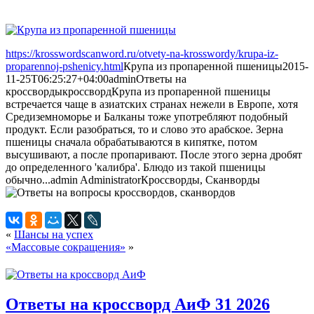
https://krosswordscanword.ru/otvety-na-krosswordy/krupa-iz-
proparennoj-pshenicy.html
Крупа из пропаренной пшеницы
2015-
11-25T06:25:27+04:00
admin
Ответы на
кроссворды
кроссворд
Крупа из пропаренной пшеницы
встречается чаще в азиатских странах нежели в Европе, хотя
Средиземноморье и Балканы тоже употребляют подобный
продукт. Если разобраться, то и слово это арабское. Зерна
пшеницы сначала обрабатываются в кипятке, потом
высушивают, а после пропаривают. После этого зерна дробят
до определенного 'калибра'. Блюдо из такой пшеницы
обычно...
admin
Administrator
Кроссворды, Сканворды
«
Шансы на успех
«Массовые сокращения»
»
Ответы на кроссворд АиФ 31 2026