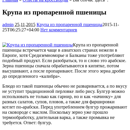
Крупа из пропаренной пшеницы
admin
25.11.2015
Крупа из пропаренной пшеницы
2015-11-
25T06:25:27+04:00
Нет комментариев
1909
Крупа из пропаренной
пшеницы встречается чаще в азиатских странах нежели в
Европе, хотя Средиземноморье и Балканы тоже употребляют
подобный продукт. Если разобраться, то и слово это арабское.
Зерна пшеницы сначала обрабатываются в кипятке, потом
высушивают, а после пропаривают. После этого
зерна дробят
до определенного «калибра».
Блюдо из такой пшеницы обычно не разваривается, а по вкусу
не уступит традиционной перловке либо рису. Булгур можно
использовать не только как гарнир, но и как «начинку» для
разных салатов, супов, пловов, а также для фаршировки
котлет по-арабски. Перед употреблением булгур прожаривают
на сковороде с маслом. Поскольку зерно уже прошло
термообработку, длительная варка, а также промывка не
требуется. Ответ: булгур.