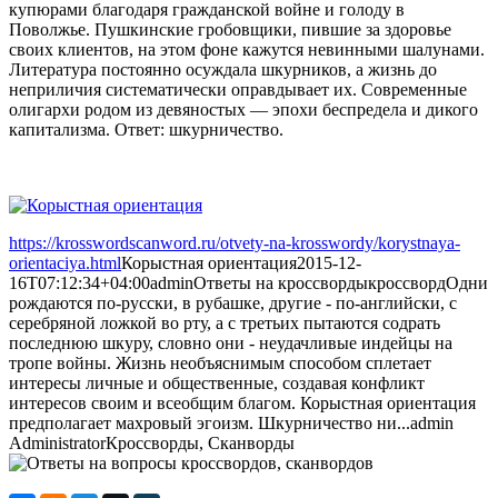
купюрами благодаря гражданской войне и голоду в
Поволжье. Пушкинские гробовщики, пившие за здоровье
своих клиентов, на этом фоне кажутся невинными шалунами.
Литература постоянно осуждала шкурников, а жизнь до
неприличия систематически оправдывает их. Современные
олигархи родом из девяностых — эпохи беспредела и дикого
капитализма. Ответ: шкурничество.
https://krosswordscanword.ru/otvety-na-krosswordy/korystnaya-
orientaciya.html
Корыстная ориентация
2015-12-
16T07:12:34+04:00
admin
Ответы на кроссворды
кроссворд
Одни
рождаются по-русски, в рубашке, другие - по-английски, с
серебряной ложкой во рту, а с третьих пытаются содрать
последнюю шкуру, словно они - неудачливые индейцы на
тропе войны. Жизнь необъяснимым способом сплетает
интересы личные и общественные, создавая конфликт
интересов своим и всеобщим благом. Корыстная ориентация
предполагает махровый эгоизм. Шкурничество ни...
admin
Administrator
Кроссворды, Сканворды