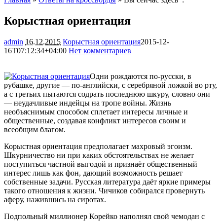
Корыстная ориентация
admin
16.12.2015
Корыстная ориентация
2015-12-
16T07:12:34+04:00
Нет комментариев
2447
Одни рождаются по-русски, в
рубашке, другие — по-английски, с серебряной ложкой во рту,
а с третьих пытаются содрать последнюю шкуру, словно они
— неудачливые индейцы на тропе войны. Жизнь
необъяснимым способом сплетает интересы личные и
общественные, создавая конфликт
интересов своим и
всеобщим благом.
Корыстная ориентация предполагает махровый эгоизм.
Шкурничество ни при каких обстоятельствах не желает
поступиться частной выгодой и признаёт общественный
интерес лишь как фон, дающий возможность решает
собственные задачи. Русская литература даёт яркие примеры
такого отношения к жизни. Чичиков собирался провернуть
аферу, нажившись на сиротах.
Подпольный миллионер Корейко наполнял свой чемодан с