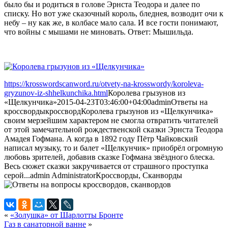
было бы и родиться в голове Эрнста Теодора и далее по
списку. Но вот уже сказочный король, бледнея, возводит очи к
небу – ну как же, в колбасе мало сала. И все гости понимают,
что войны с мышами не миновать. Ответ: Мышильда.
https://krosswordscanword.ru/otvety-na-krosswordy/koroleva-
gryzunov-iz-shhelkunchika.html
Королева грызунов из
«Щелкунчика»
2015-04-23T03:46:00+04:00
admin
Ответы на
кроссворды
кроссворд
Королева грызунов из «Щелкунчика»
своим мерзейшим характером не смогла отвратить читателей
от этой замечательной рождественской сказки Эрнста Теодора
Амадея Гофмана. А когда в 1892 году Пётр Чайковский
написал музыку, то и балет «Щелкунчик» приобрёл огромную
любовь зрителей, добавив сказке Гофмана звёздного блеска.
Весь сюжет сказки закручивается от страшного проступка
серой...
admin
Administrator
Кроссворды, Сканворды
«
«Золушка» от Шарлотты Бронте
Газ в санаторной ванне
»