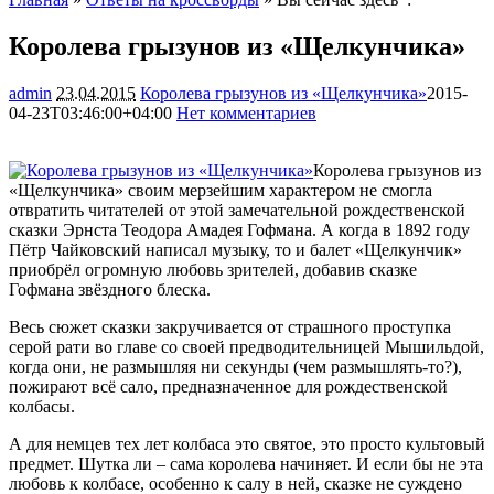
Королева грызунов из «Щелкунчика»
admin
23.04.2015
Королева грызунов из «Щелкунчика»
2015-
04-23T03:46:00+04:00
Нет комментариев
2760
Королева грызунов из
«Щелкунчика» своим мерзейшим характером не смогла
отвратить читателей от этой замечательной рождественской
сказки Эрнста Теодора Амадея Гофмана. А когда в 1892 году
Пётр Чайковский написал музыку, то и балет «Щелкунчик»
приобрёл огромную любовь зрителей, добавив сказке
Гофмана звёздного блеска.
Весь сюжет сказки закручивается от страшного проступка
серой рати во главе со своей предводительницей Мышильдой,
когда они, не размышляя ни секунды (чем размышлять-то?),
пожирают всё сало, предназначенное для рождественской
колбасы.
А для немцев тех лет колбаса это святое, это просто культовый
предмет. Шутка ли – сама королева начиняет. И если бы не эта
любовь к колбасе, особенно к салу в ней, сказке не суждено