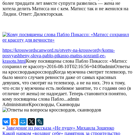
более тридцати лет вместе супруги развелись — жена не
хотела делить Матисса ни с кем. Матисс так и не женился на
Лидии. Ответ: Дилекторская.
https://krosswordscanword.ru/otvety-na-krosswordy/komu-
posvyashheny-slova-pablo-pikasso-matiss-soxranil-ee-
krasotu.html
Кому посвящены слова Пабло Пикассо: «Матисс
сохранил ее красоту»
2016-08-10T02:16:56+04:00
admin
Ответы
на кроссворды
кроссворд
Когда мужчина смотрит телевизор, то
было много случаев ревности даже от самых красивых
девушек, что смотрят на телевизор, а не на них. Это к тому,
что если у мужчины есть любимое занятие, то с годами оно (в
отличие от жены) не надоедает. Теперь становится понятно,
кому посвящены слова Пабло...
admin
Administrator
Кроссворды, Сканворды
«
Заведение из рассказа «Не пущу» Михаила Зощенко
Какой нарком «воздвиг себе» памятник за строительство