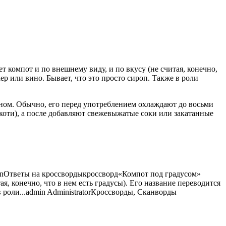
 компот и по внешнему виду, и по вкусу (не считая, конечно,
ер или вино. Бывает, что это просто
сироп. Также в роли
ном. Обычно, его перед употреблением охлаждают до восьми
мякоти), а после добавляют свежевыжатые соки или закатанные
n
Ответы на кроссворды
кроссворд
«Компот под градусом»
я, конечно, что в нем есть градусы). Его название переводится
 роли...
admin
Administrator
Кроссворды, Сканворды