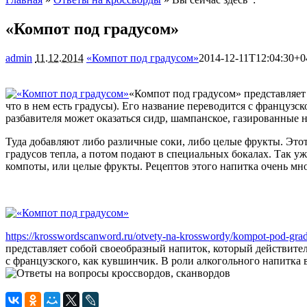
«Компот под градусом»
admin
11.12.2014
«Компот под градусом»
2014-12-11T12:04:30+0
«Компот под градусом» представляет 
что в нем есть градусы). Его название переводится с французс
разбавителя может оказаться сидр, шампанское, газированные 
Туда добавляют либо различные соки, либо целые фрукты. Это
градусов тепла, а потом подают в специальных бокалах. Так уж
компоты, или целые фрукты. Рецептов этого напитка очень мн
https://krosswordscanword.ru/otvety-na-krosswordy/kompot-pod-gra
представляет собой своеобразный напиток, который действитель
с французского, как кувшинчик. В роли алкогольного напитка в