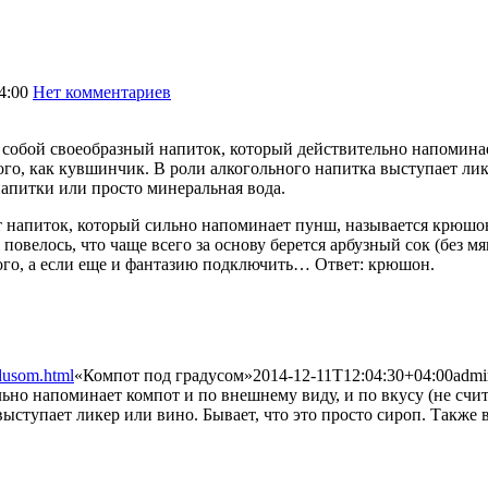
4:00
Нет комментариев
1826
собой своеобразный напиток, который действительно напоминает
кого, как кувшинчик. В роли алкогольного напитка выступает лик
напитки или просто минеральная вода.
т напиток, который сильно напоминает пунш, называется крюшо
 повелось, что чаще всего за основу берется арбузный сок (без 
ого, а если еще и фантазию подключить… Ответ: крюшон.
dusom.html
«Компот под градусом»
2014-12-11T12:04:30+04:00
admi
но напоминает компот и по внешнему виду, и по вкусу (не счита
ыступает ликер или вино. Бывает, что это просто сироп. Также в