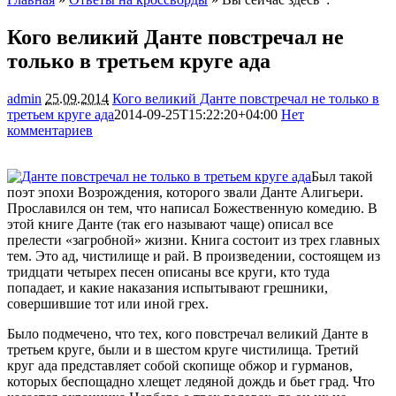
Кого великий Данте повстречал не
только в третьем круге ада
admin
25.09.2014
Кого великий Данте повстречал не только в
третьем круге ада
2014-09-25T15:22:20+04:00
Нет
комментариев
1915
Был такой
поэт эпохи Возрождения, которого звали Данте Алигьери.
Прославился он тем, что написал Божественную комедию. В
этой книге Данте (так его называют чаще) описал все
прелести «загробной» жизни. Книга состоит из трех главных
тем. Это ад, чистилище и рай. В произведении, состоящем из
тридцати четырех песен описаны все круги, кто туда
попадает, и какие наказания испытывают грешники,
совершившие тот или иной грех.
Было подмечено, что тех, кого повстречал великий Данте в
третьем круге, были и в шестом круге чистилища. Третий
круг ада представляет собой скопище обжор и гурманов,
которых беспощадно хлещет ледяной дождь и бьет град. Что