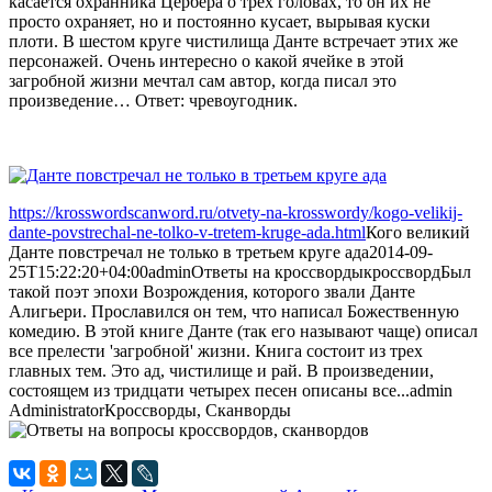
касается охранника Цербера о трех головах, то он их не
просто охраняет, но и постоянно кусает, вырывая куски
плоти. В шестом круге чистилища Данте встречает этих же
персонажей. Очень интересно о какой ячейке в этой
загробной жизни мечтал сам автор, когда писал это
произведение… Ответ: чревоугодник.
https://krosswordscanword.ru/otvety-na-krosswordy/kogo-velikij-
dante-povstrechal-ne-tolko-v-tretem-kruge-ada.html
Кого великий
Данте повстречал не только в третьем круге ада
2014-09-
25T15:22:20+04:00
admin
Ответы на кроссворды
кроссворд
Был
такой поэт эпохи Возрождения, которого звали Данте
Алигьери. Прославился он тем, что написал Божественную
комедию. В этой книге Данте (так его называют чаще) описал
все прелести 'загробной' жизни. Книга состоит из трех
главных тем. Это ад, чистилище и рай. В произведении,
состоящем из тридцати четырех песен описаны все...
admin
Administrator
Кроссворды, Сканворды