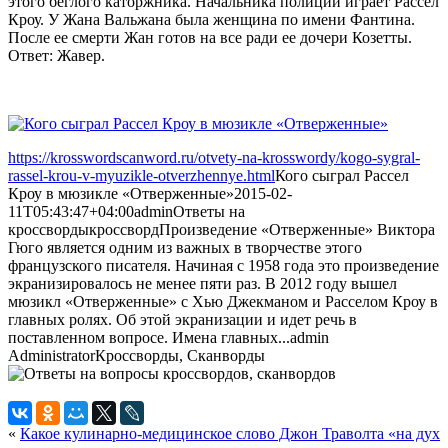
этого беглого каторжника. Начальника полиции играет Рассел
Кроу. У Жана Вальжана была женщина по имени Фантина.
После ее смерти Жан готов на все ради ее дочери Козетты.
Ответ: Жавер.
https://krosswordscanword.ru/otvety-na-krosswordy/kogo-sygral-
rassel-krou-v-myuzikle-otverzhennye.html
Кого сыграл Рассел
Кроу в мюзикле «Отверженные»
2015-02-
11T05:43:47+04:00
admin
Ответы на
кроссворды
кроссворд
Произведение «Отверженные» Виктора
Гюго является одним из важных в творчестве этого
французского писателя. Начиная с 1958 года это произведение
экранизировалось не менее пяти раз. В 2012 году вышел
мюзикл «Отверженные» с Хью Джекманом и Расселом Кроу в
главных ролях. Об этой экранизации и идет речь в
поставленном вопросе. Имена главных...
admin
Administrator
Кроссворды, Сканворды
«
Какое кулинарно-медицинское слово Джон Траволта «на дух