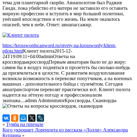
тема для планетарной скорби. Авиапилотом был Раджив
Ганди, пока убийство его матери не заставило его оставить
мирную профессию и вступить в мир большой политики,
унёсший впоследствии и его жизнь. На земле оказалось
опасней, чем в небе. Ответ: авиапассажир.
https://krosswordscanword.ru/otvety-na-krosswordy/klient-
pilota.html
Клиент пилота
2015-12-
24T19:09:11+04:00
admin
Ответы на
кроссворды
кроссворд
Первым авиаторам было не до жиру:
самим бы в воздух подняться и пролететь бы сколько-нибудь
да приземлиться в целости. С развитием воздухоплавания
возникла возможность в перевозке попутчиков, а на военных
машинах - дополнительного бойца с пулемётом. Сегодня
авиатранспортом перевозят практически всё. Клиент пилота
надеется на лётную погоду и профессионализм
экипажа....
admin
Administrator
Кроссворды, Сканворды
«
Тумба на причале
Кого укрощает Лоренцита из рассказа «Лолли» Александра
Куприна
»