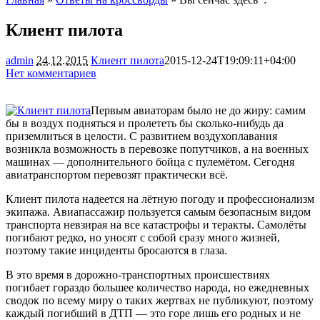
Клиент пилота
admin
24.12.2015
Клиент пилота
2015-12-24T19:09:11+04:00
Нет комментариев
1461
Первым авиаторам было не до жиру: самим
бы в воздух подняться и пролететь бы сколько-нибудь да
приземлиться в целости. С развитием воздухоплавания
возникла возможность в перевозке попутчиков, а на военных
машинах — дополнительного бойца с пулемётом. Сегодня
авиатранспортом перевозят
практически всё.
Клиент пилота надеется на лётную погоду и профессионализм
экипажа. Авиапассажир пользуется самым безопасным видом
транспорта невзирая на все катастрофы и теракты. Самолёты
погибают редко, но уносят с собой сразу много жизней,
поэтому такие инциденты бросаются в глаза.
В это время в дорожно-транспортных происшествиях
погибает гораздо большее количество народа, но ежедневных
сводок по всему миру о таких жертвах не публикуют, поэтому
каждый погибший в ДТП — это горе лишь его родных и не