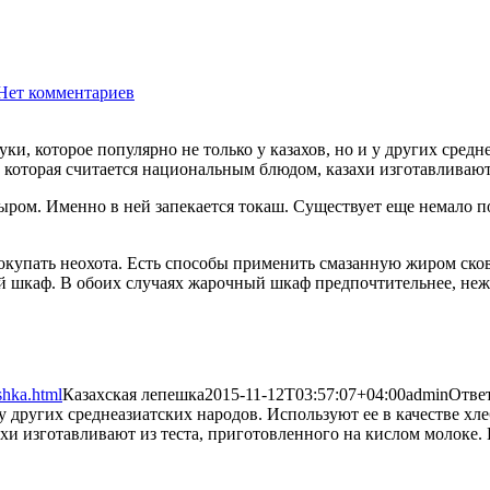
Нет комментариев
2001
ки, которое популярно не только у казахов, но и у других средн
 которая считается национальным блюдом, казахи изготавливают
дыром. Именно в ней запекается токаш. Существует еще немало 
 покупать неохота. Есть способы применить смазанную жиром ск
й шкаф. В обоих случаях жарочный шкаф предпочтительнее, неже
shka.html
Казахская лепешка
2015-11-12T03:57:07+04:00
admin
Отве
 у других среднеазиатских народов. Используют ее в качестве хл
хи изготавливают из теста, приготовленного на кислом молоке. 