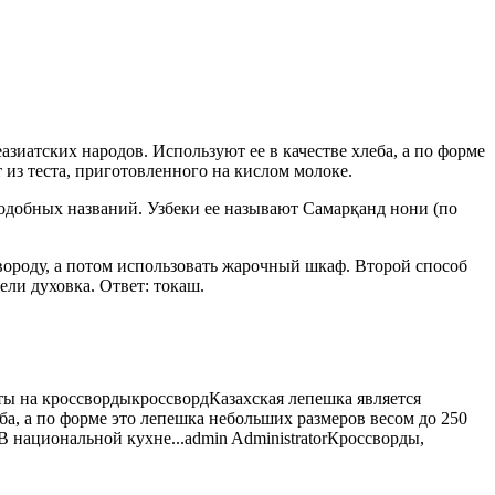
еазиатских народов. Используют ее в качестве хлеба, а по форме
 из теста,
приготовленного на кислом молоке.
подобных названий. Узбеки ее называют Самарқанд нони (по
овороду, а потом использовать жарочный шкаф. Второй способ
ли духовка. Ответ: токаш.
ты на кроссворды
кроссворд
Казахская лепешка является
еба, а по форме это лепешка небольших размеров весом до 250
В национальной кухне...
admin
Administrator
Кроссворды,