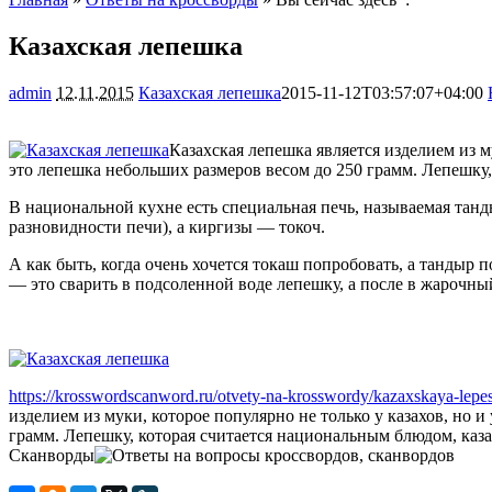
Казахская лепешка
admin
12.11.2015
Казахская лепешка
2015-11-12T03:57:07+04:00
Казахская лепешка является изделием из му
это лепешка небольших размеров весом до 250 грамм. Лепешку,
В национальной кухне есть специальная печь, называемая тан
разновидности печи), а киргизы — токоч.
А как быть, когда очень хочется токаш попробовать, а тандыр
— это сварить в подсоленной воде лепешку, а после в жарочны
https://krosswordscanword.ru/otvety-na-krosswordy/kazaxskaya-lepe
изделием из муки, которое популярно не только у казахов, но и
грамм. Лепешку, которая считается национальным блюдом, каза
Сканворды