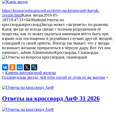
https://krosswordscanword.ru/otvety-na-krosswordy/kayuk-
zvezde.html
Каюк звезде
2016-05-
18T19:47:33+04:00
admin
Ответы на
кроссворды
кроссворд
Звезда может «загреметь» по-разному.
Каюк звезде не всегда связан с полным разрушением её
вещества, как то может оказаться имеющим место быть при
взрыве или поглощении в редчайших случаях другой звездой,
сошедшей со своей орбиты. Иногда так бывает, что у звезды
возникает желание превратиться в чёрную дыру. Вот тут она
начинает...
admin
Administrator
Кроссворды, Сканворды
«
Камень щитовидной железы
Голливудская звезда, чей отец погиб от пули ее же матери
»
Ответы на кроссворд АиФ 31 2026