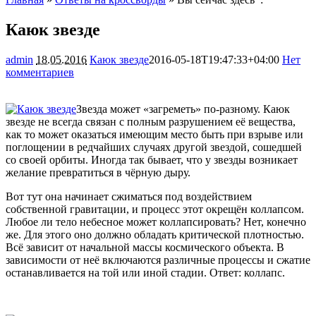
Каюк звезде
admin
18.05.2016
Каюк звезде
2016-05-18T19:47:33+04:00
Нет
комментариев
1453
Звезда может «загреметь» по-разному. Каюк
звезде не всегда связан с полным разрушением её вещества,
как то может оказаться имеющим место быть при взрыве или
поглощении в редчайших случаях другой звездой, сошедшей
со своей орбиты. Иногда так бывает, что у звезды возникает
желание
превратиться в чёрную дыру.
Вот тут она начинает сжиматься под воздействием
собственной гравитации, и процесс этот окрещён коллапсом.
Любое ли тело небесное может коллапсировать? Нет, конечно
же. Для этого оно должно обладать критической плотностью.
Всё зависит от начальной массы космического объекта. В
зависимости от неё включаются различные процессы и сжатие
останавливается на той или иной стадии. Ответ: коллапс.