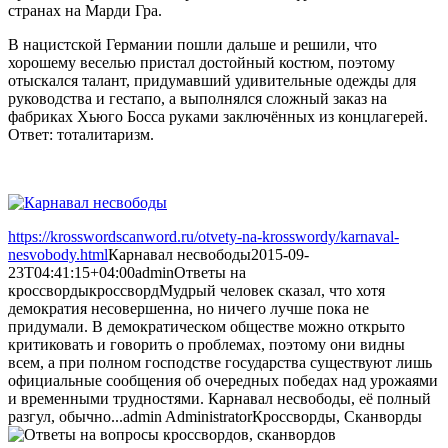
странах на Марди Гра.
В нацистской Германии пошли дальше и решили, что
хорошему веселью пристал достойный костюм, поэтому
отыскался талант, придумавший удивительные одежды для
руководства и гестапо, а выполнялся сложный заказ на
фабриках Хьюго Босса руками заключённых из концлагерей.
Ответ: тоталитаризм.
https://krosswordscanword.ru/otvety-na-krosswordy/karnaval-
nesvobody.html
Карнавал несвободы
2015-09-
23T04:41:15+04:00
admin
Ответы на
кроссворды
кроссворд
Мудрый человек сказал, что хотя
демократия несовершенна, но ничего лучше пока не
придумали. В демократическом обществе можно открыто
критиковать и говорить о проблемах, поэтому они видны
всем, а при полном господстве государства существуют лишь
официальные сообщения об очередных победах над урожаями
и временными трудностями. Карнавал несвободы, её полный
разгул, обычно...
admin
Administrator
Кроссворды, Сканворды