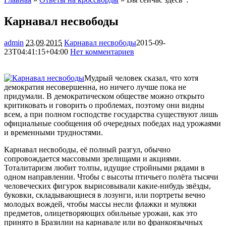
Карнавал несвободы
admin
23.09.2015
Карнавал несвободы
2015-09-
23T04:41:15+04:00
Нет комментариев
1269
Мудрый человек сказал, что хотя
демократия несовершенна, но ничего лучше пока не
придумали. В демократическом обществе можно открыто
критиковать и говорить о проблемах, поэтому они видны
всем, а при полном господстве государства существуют лишь
официальные сообщения об очередных победах над
урожаями
и временными трудностями.
Карнавал несвободы, её полный разгул, обычно
сопровождается массовыми зрелищами и акциями.
Тоталитаризм любит толпы, идущие стройными рядами в
одном направлении. Чтобы с высоты птичьего полёта тысячи
человеческих фигурок вырисовывали какие-нибудь звёзды,
буковки, складывающиеся в лозунги, или портреты вечно
молодых вождей, чтобы массы несли флажки и муляжи
предметов, олицетворяющих обильные урожаи, как это
принято в Бразилии на карнавале или во франкоязычных