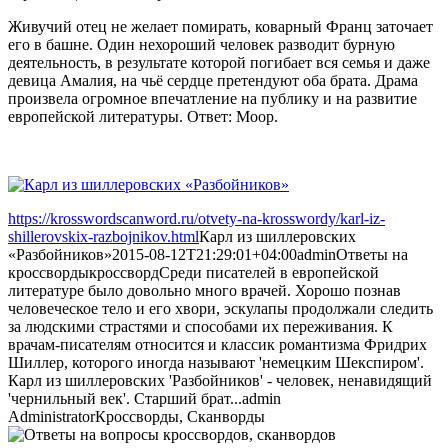
Живучий отец не желает помирать, коварный Франц заточает
его в башне. Один нехороший человек разводит бурную
деятельность, в результате которой погибает вся семья и даже
девица Амалия, на чьё сердце претендуют оба брата. Драма
произвела огромное впечатление на публику и на развитие
европейской литературы. Ответ: Моор.
https://krosswordscanword.ru/otvety-na-krosswordy/karl-iz-
shillerovskix-razbojnikov.html
Карл из шиллеровских
«Разбойников»
2015-08-12T21:29:01+04:00
admin
Ответы на
кроссворды
кроссворд
Среди писателей в европейской
литературе было довольно много врачей. Хорошо познав
человеческое тело и его хвори, эскулапы продолжали следить
за людскими страстями и способами их переживания. К
врачам-писателям относится и классик романтизма Фридрих
Шиллер, которого иногда называют 'немецким Шекспиром'.
Карл из шиллеровских 'Разбойников' - человек, ненавидящий
'чернильный век'. Старший брат...
admin
Administrator
Кроссворды, Сканворды