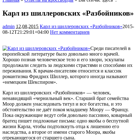
Карл из шиллеровских «Разбойников»
admin
12.08.2015
Карл из шиллеровских «Разбойников»
2015-
08-12T21:29:01+04:00
Нет комментариев
1450
Среди писателей в
европейской литературе было довольно много врачей.
Хорошо познав человеческое тело и его хвори, эскулапы
продолжали следить за людскими страстями и способами их
переживания. К врачам-писателям относится и классик
романтизма Фридрих Шиллер, которого иногда называют
«немецким
Шекспиром».
Карл из шиллеровских «Разбойников» — человек,
ненавидящий «чернильный век». Старший брат семейства
Моор должен унаследовать титул и все богатства, и это
обстоятельство не даёт покоя младшему Моору — Францу.
Пока окружающие ведут себя довольно пассивно, коварный
братец пишет подложные письма: одно якобы о беспутной
жизни Карла, чтобы подтолкнуть отца к лишению его
наследства, а второе от имени старого Моора, якобы
отрекающегося от старшего сына.