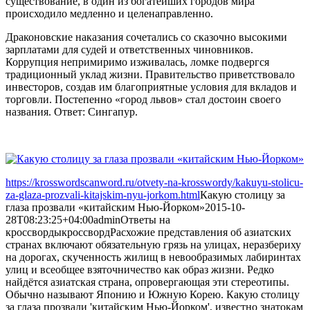
существование, в один из богатейших городов мира
происходило медленно и целенаправленно.
Драконовские наказания сочетались со сказочно высокими
зарплатами для судей и ответственных чиновников.
Коррупция непримиримо изживалась, ломке подвергся
традиционный уклад жизни. Правительство приветствовало
инвесторов, создав им благоприятные условия для вкладов и
торговли. Постепенно «город львов» стал достоин своего
названия. Ответ: Сингапур.
https://krosswordscanword.ru/otvety-na-krosswordy/kakuyu-stolicu-
za-glaza-prozvali-kitajskim-nyu-jorkom.html
Какую столицу за
глаза прозвали «китайским Нью-Йорком»
2015-10-
28T08:23:25+04:00
admin
Ответы на
кроссворды
кроссворд
Расхожие представления об азиатских
странах включают обязательную грязь на улицах, неразбериху
на дорогах, скученность жилищ в невообразимых лабиринтах
улиц и всеобщее взяточничество как образ жизни. Редко
найдётся азиатская страна, опровергающая эти стереотипы.
Обычно называют Японию и Южную Корею. Какую столицу
за глаза прозвали 'китайским Нью-Йорком', известно знатокам