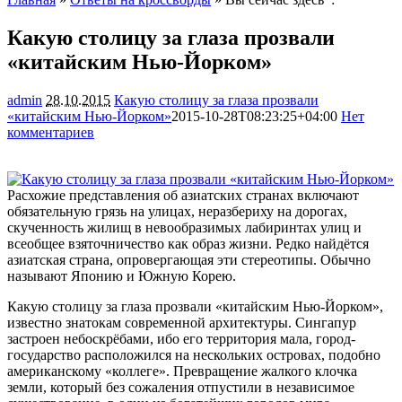
Какую столицу за глаза прозвали
«китайским Нью-Йорком»
admin
28.10.2015
Какую столицу за глаза прозвали
«китайским Нью-Йорком»
2015-10-28T08:23:25+04:00
Нет
комментариев
1238
Расхожие представления об азиатских странах включают
обязательную грязь на улицах, неразбериху на дорогах,
скученность жилищ в невообразимых лабиринтах улиц и
всеобщее взяточничество как образ жизни. Редко найдётся
азиатская страна, опровергающая эти стереотипы. Обычно
называют Японию и
Южную Корею.
Какую столицу за глаза прозвали «китайским Нью-Йорком»,
известно знатокам современной архитектуры. Сингапур
застроен небоскрёбами, ибо его территория мала, город-
государство расположился на нескольких островах, подобно
американскому «коллеге». Превращение жалкого клочка
земли, который без сожаления отпустили в независимое