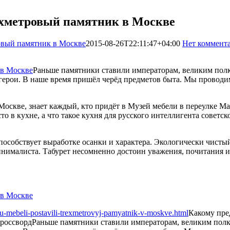
ехметровый памятник в Москве
овый памятник в Москве
2015-08-26T22:11:47+04:00
Нет коммент
Раньше памятники ставили императорам, великим пол
ерои. В наше время пришёл черёд предметов быта. Мы проводим
кве, знает каждый, кто придёт в Музей мебели в переулке Маяко
то в кухне, а что такое кухня для русского интеллигента совет
пособствует выработке осанки и характера. Экологически чисты
нималиста. Табурет несомненно достоин уважения, почитания и
u-mebeli-postavili-trexmetrovyj-pamyatnik-v-moskve.html
Какому пре
россворд
Раньше памятники ставили императорам, великим пол