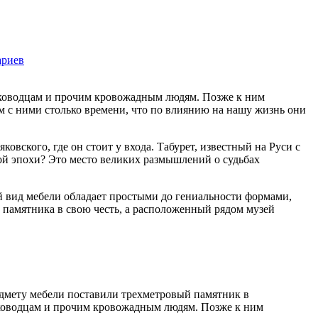
ариев
2141
ководцам и прочим кровожадным людям. Позже к ним
 с ними столько времени, что по влиянию на нашу жизнь они
вского, где он стоит у входа. Табурет, известный на Руси с
ской эпохи? Это место великих размышлений о судьбах
й вид мебели обладает простыми до гениальности формами,
 памятника в свою честь, а расположенный рядом музей
дмету мебели поставили трехметровый памятник в
ководцам и прочим кровожадным людям. Позже к ним