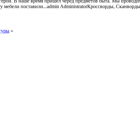
ерои. В наше время пришёл черёд предметов быта. Мы проводим
 мебели поставили...
admin
Administrator
Кроссворды, Сканворд
туры
»