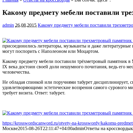
Какому предмету мебели поставили тр
admin
26.08.2015
Какому предмету мебели поставили трехметр
присоединились литераторы, музыканты и даже литературные г
могут поспорить с
Наполеоном или Моцартом.
Какому предмету мебели поставили трёхметровый памятник в Мос
IX века достоин своей доли нешумного почитания, ведь его мес
человечества.
Не обладая спинкой или поручнями табурет дисциплинирует, с
удовлетворяющими эстетические воззрения самого сурового ми
требует визита. Ответ: табурет.
https://krosswordscanword.ru/otvety-na-krosswordy/kakomu-predmet
Москве
2015-08-26T22:11:47+04:00
admin
Ответы на кроссворды
к