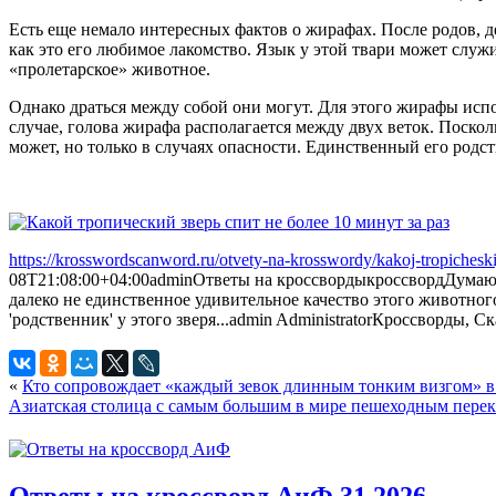
Есть еще немало интересных фактов о жирафах. После родов, д
как это его любимое лакомство. Язык у этой твари может служи
«пролетарское» животное.
Однако драться между собой они могут. Для этого жирафы испол
случае, голова жирафа располагается между двух веток. Поскол
может, но только в случаях опасности. Единственный его родс
https://krosswordscanword.ru/otvety-na-krosswordy/kakoj-tropicheski
08T21:08:00+04:00
admin
Ответы на кроссворды
кроссворд
Думаю,
далеко не единственное удивительное качество этого животног
'родственник' у этого зверя...
admin
Administrator
Кроссворды, С
«
Кто сопровождает «каждый зевок длинным тонким визгом» в 
Азиатская столица с самым большим в мире пешеходным перек
Ответы на кроссворд АиФ 31 2026