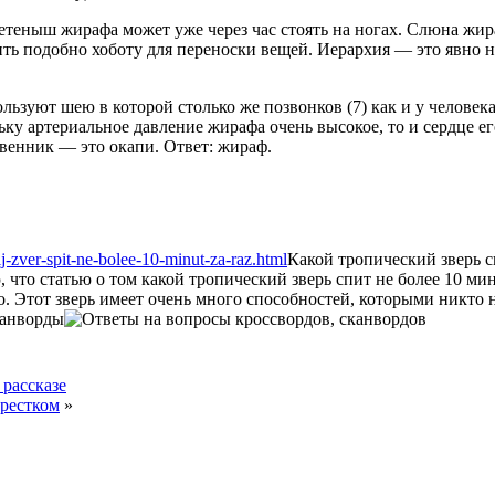
етеныш жирафа может уже через час стоять на ногах. Слюна жира
ть подобно хоботу для переноски вещей. Иерархия — это явно не
ьзуют шею в которой столько же позвонков (7) как и у человека.
ьку артериальное давление жирафа очень высокое, то и сердце ег
твенник — это окапи. Ответ: жираф.
j-zver-spit-ne-bolee-10-minut-za-raz.html
Какой тропический зверь сп
 что статью о том какой тропический зверь спит не более 10 мину
о. Этот зверь имеет очень много способностей, которыми никто 
канворды
рассказе
рестком
»