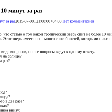
10 минут за раз
ут за раз
2015-07-08T21:08:00+04:00
Нет комментариев
1181
, что статью о том какой тропический зверь спит не более 10 мин
о. Этот зверь имеет очень много способностей, которыми никто
иде вопросов, но все вопросы ведут к одному ответу.
л на солнце?
а раз?
люд?
блюда?
го в два раза?
ыках?
инка внизу)