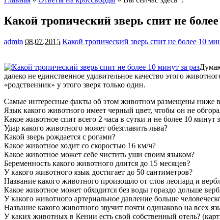
Какой тропический зверь спит не более 
admin
08.07.2015
Какой тропический зверь спит не более 10 мин
Думаю
далеко не единственное удивительное качество этого животног
«родственник» у этого зверя только один.
Самые интересные факты об этом животном размещены ниже в в
Язык какого животного имеет черный цвет, чтобы он не обгора
Какое животное спит всего 2 часа в сутки и не более 10 минут з
Удар какого животного может обезглавить льва?
Какой зверь рождается с рогами?
Какое животное ходит со скоростью 16 км/ч?
Какое животное может себе чистить уши своим языком?
Беременность какого животного длится до 15 месяцев?
У какого животного язык достигает до 50 сантиметров?
Название какого животного произошло от слов леопард и верб
Какое животное может обходится без воды гораздо дольше вер
У какого животного артериальное давление больше человеческо
Название какого животного звучит почти одинаково на всех яз
У каких животных в Кении есть свой собственный отель? (карт