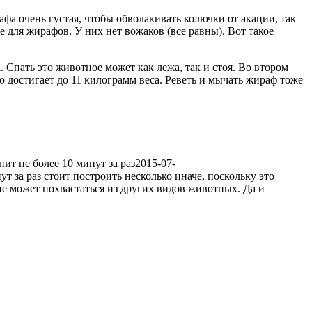
фа очень густая, чтобы обволакивать колючки от акации, так
 для жирафов. У них нет вожаков (все равны). Вот такое
 Спать это животное может как лежа, так и стоя. Во втором
о достигает до 11 килограмм веса. Реветь и мычать жираф тоже
ит не более 10 минут за раз
2015-07-
т за раз стоит построить несколько иначе, поскольку это
не может похвастаться из других видов животных. Да и