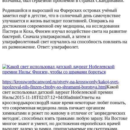
волчанка, был серьёзной проблемой в странах Скандинавии.
Родившийся и выросший на Фарерских островах учёный
заметил ещё в детстве, что в солнечный день самочувствие
улучшается и жизнь выглядит позитивней. Опираясь на
достижения современной ему медицины, на исследования
Пастера и Коха, Финзен изучал воздействие света на развитие
бактерий. Сначала ультракрасный, а затем и
ультрафиолетовый свет изучались на способность повлиять на
их размножение. Ответ: ультрафиолет.
https://krosswordscanword.ru/otvety-na-krosswordy/kakoj-svet-
ispolzoval-nils-finzen-chtoby-so-shramami-borotsya.html
Какой
свет использовал датский лауреат Нобелевской премии
Нильс
2015-11-18T02:07:12+04:00
admin
Ответы на
кроссворды
кроссворд
В наше время некоторые любят поныть,
что современная медицина лишь пичкает организм
химикатами и режет по живому в отличие от 'аюрведических
методов', способных взять травками любую заразу. На Востоке
многое знают и умеют, но достижения европейских врачей
выходят далеко за рамки, приписываемые им скептиками.