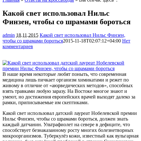
Какой свет использовал Нильс
Финзен, чтобы со шрамами бороться
admin
18.11.2015
Какой свет использовал Нильс Финзен,
чтобы со шрамами бороться
2015-11-18T02:07:12+04:00
Нет
комментариев
1383
В наше время некоторые любят поныть, что современная
медицина лишь пичкает организм химикатами и режет по
живому в отличие от «аюрведических методов», способных
взять травками любую заразу. На Востоке многое знают и
умеют, но достижения европейских врачей выходят далеко за
рамки,
приписываемые им скептиками.
Какой свет использовал датский лауреат Нобелевской премии
Нильс Финзен, чтобы со шрамами бороться, должен знать
каждый датчанин. Ультрафиолет на севере в дефиците, что
способствует безнаказанному росту многих болезнетворных
микроорганизмов. Туберкулёз кожи, известный как вульгарная