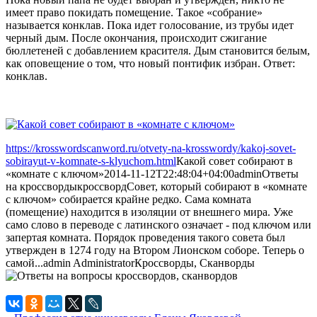
имеет право покидать помещение. Такое «собрание»
называется конклав. Пока идет голосование, из трубы идет
черный дым. После окончания, происходит сжигание
бюллетеней с добавлением красителя. Дым становится белым,
как оповещение о том, что новый понтифик избран. Ответ:
конклав.
https://krosswordscanword.ru/otvety-na-krosswordy/kakoj-sovet-
sobirayut-v-komnate-s-klyuchom.html
Какой совет собирают в
«комнате с ключом»
2014-11-12T22:48:04+04:00
admin
Ответы
на кроссворды
кроссворд
Совет, который собирают в «комнате
с ключом» собирается крайне редко. Сама комната
(помещение) находится в изоляции от внешнего мира. Уже
само слово в переводе с латинского означает - под ключом или
запертая комната. Порядок проведения такого совета был
утвержден в 1274 году на Втором Лионском соборе. Теперь о
самой...
admin
Administrator
Кроссворды, Сканворды