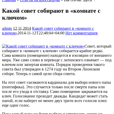
Какой совет собирают в «комнате с
ключом»
admin
12.11.2014
Какой совет собирают в «комнате с
ключом»
2014-11-12T22:48:04+04:00
Нет комментариев
1357
Совет, который
собирают в «комнате с ключом» собирается крайне редко.
Сама комната (помещение) находится в изоляции от внешнего
мира. Уже само слово в переводе с латинского означает — под
ключом или запертая комната. Порядок проведения такого
совета был утвержден в 1274 году на Втором Лионском
соборе. Теперь
о самой цели сбора совета.
На этот совет съезжаются кардиналы для выбора нового папы
(понтифика). Это случается только после смерти папы или
после его ухода в отставку. Само помещение закрывается на
ключ. Голосование проходит дважды. Кандидат может стать
папой, если наберет не менее двух трити всех голосов плюс
еще один голос.
Пока новый папа не будет выбран и утвержден, никто не