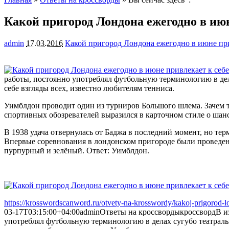
Какой пригород Лондона ежегодно в июн
admin
17.03.2016
Какой пригород Лондона ежегодно в июне при
работы, постоянно употреблял футбольную терминологию в дел
себе взгляды всех,
известно любителям тенниса.
Уимблдон проводит один из турниров Большого шлема. Зачем 
спортивных обозревателей выразился в карточном стиле о шанс
В 1938 удача отвернулась от Баджа в последний момент, но 
Впервые соревнования в лондонском пригороде были проведены
пурпурный и зелёный. Ответ: Уимблдон.
https://krosswordscanword.ru/otvety-na-krosswordy/kakoj-prigorod-
03-17T03:15:00+04:00
admin
Ответы на кроссворды
кроссворд
В и
употреблял футбольную терминологию в делах сугубо театральн