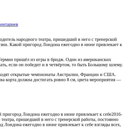
ентариев
1250
одитель народного театра, пришедший в него с тренерской
изни. Какой пригород Лондона ежегодно в июне привлекает к
Термин пришёл из игры в бридж. Один из американских
ть, если он победит и в четвёртом, то быть Большому шлему.
у входят открытые чемпионаты Австралии, Франции и США.
а корта должна достигать ровно 8 см, цвета мероприятия —
й пригород Лондона ежегодно в июне привлекает к себе
2016-
 театра, пришедший в него с тренерской работы, постоянно
д Лондона ежегодно в июне привлекает к себе взгляды всех,