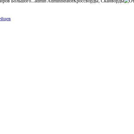
иров Большого...
admin
Administrator
Кроссворды, Сканворды
ейцев