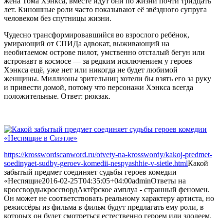
жена Тома Хэнкса, вместе идут они по жизни почти тридцать
лет. Киношные роли часто показывают её звёздного супруга
человеком без спутницы жизни.
Чудесно трансформировавшийся во взрослого ребёнок,
умирающий от СПИДа адвокат, выживающий на
необитаемом острове пилот, умственно отсталый бегун или
астронавт в космосе — за редким исключением у героев
Хэнкса ещё, уже нет или никогда не будет любимой
женщины. Миллионы зрительниц хотели бы взять его за руку
и привести домой, потому что персонажи Хэнкса всегда
положительные. Ответ: рюкзак.
https://krosswordscanword.ru/otvety-na-krosswordy/kakoj-predmet-
soedinyaet-sudby-geroev-komedii-nespyashhie-v-sietle.html
Какой
забытый предмет соединяет судьбы героев комедии
«Неспящие
2016-02-25T04:35:05+04:00
admin
Ответы на
кроссворды
кроссворд
Актёрское амплуа - странный феномен.
Он может не соответствовать реальному характеру артиста, но
режиссёры из фильма в фильм будут предлагать ему роли, в
которых он будет смотреться естественно героем или злодеем.