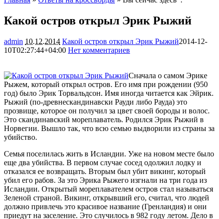
Какой остров открыл Эрик Рыжий
admin
10.12.2014
Какой остров открыл Эрик Рыжий
2014-12-
10T02:27:44+04:00
Нет комментариев
2593
Сначала о самом Эрике
Рыжем, который открыл остров. Его имя при рождении (950
год) было Эрик Торвальдсон. Имя иногда читается как Эйрик.
Рыжий (по-древнескандинавски Рауди либо Рауда) это
прозвище, которое он получил за цвет своей бороды и волос.
Это скандинавский мореплаватель. Родился Эрик
Рыжий в
Норвегии. Вышло так, что всю семью выдворили из страны за
убийство.
Семья поселилась жить в Исландии. Уже на новом месте было
еще два убийства. В первом случае сосед одолжил лодку и
отказался ее возвращать. Вторым был убит викинг, который
убил его рабов. За это Эрика Рыжего изгнали на три года из
Исландии. Открытый мореплавателем остров стал называться
Зеленой страной. Викинг, открывший его, считал, что людей
должно привлечь это красивое название (Гренландия) и они
приедут на заселение. Это случилось в 982 году летом. Дело в