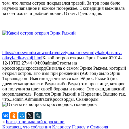
том, что летом остров покрывался травой. За три года было
изучено западное и южное побережье. Экспедиция выживала
за счет охоты и рыбной ловли. Ответ: Гренландия.
https://krosswordscanword.ru/otvety-na-krosswordy/kakoj-ostrov-
otkryl-erik-ryzhij.html
Какой остров открыл Эрик Рыжий
2014-
12-10T02:27:44+04:00
admin
Ответы на
кроссворды
кроссворд
Сначала о самом Эрике Рыжем, который
открыл остров. Его имя при рождении (950 год) было Эрик
Торвальдсон. Имя иногда читается как Эйрик. Рыжий (по-
древнескандинавски Рауди либо Рауда) это прозвище, которое
он получил за цвет своей бороды и волос. Это скандинавский
мореплаватель. Родился Эрик Рыжий в Норвегии. Вышло так,
что...
admin
Administrator
Кроссворды, Сканворды
«
Богач, привыкший к роскоши
Красавец, что соблазнил Клариссу Гарлоу у Сэмюэля