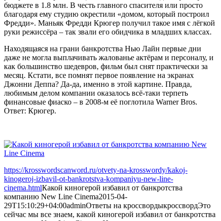
бюджете в 1.8 млн. В честь главного спасителя или просто
благодаря ему студию окрестили «домом, который построил
Фредди». Маньяк Фредди Крюгер получил такое имя с лёгкой
руки режиссёра – так звали его обидчика в младших классах.
Находящаяся на грани банкротства Нью Лайн первые дни
даже не могла выплачивать жалованье актёрам и персоналу, и
как большинство шедевров, фильм был снят практически за
месяц. Кстати, все помнят первое появление на экранах
Джонни Деппа? Да-да, именно в этой картине. Правда,
любимым делом компании оказалось всё-таки терпеть
финансовые фиаско – в 2008-м её поглотила Warner Bros.
Ответ: Крюгер.
https://krosswordscanword.ru/otvety-na-krosswordy/kakoj-
kinogeroj-izbavil-ot-bankrotstva-kompaniyu-new-line-
cinema.html
Какой киногерой избавил от банкротства
компанию New Line Cinema
2015-04-
29T15:10:29+04:00
admin
Ответы на кроссворды
кроссворд
Это
сейчас мы все знаем, какой киногерой избавил от банкротства