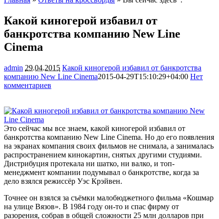
Какой киногерой избавил от
банкротства компанию New Line
Cinema
admin
29.04.2015
Какой киногерой избавил от банкротства
компанию New Line Cinema
2015-04-29T15:10:29+04:00
Нет
комментариев
1563
Это сейчас мы все знаем, какой киногерой избавил от
банкротства компанию New Line Cinema. Но до его появления
на экранах компания своих фильмов не снимала, а занималась
распространением кинокартин, снятых другими студиями.
Дистрибуция протекала ни шатко, ни валко, и топ-
менеджмент компании
подумывал о банкротстве, когда за
дело взялся режиссёр Уэс Крэйвен.
Точнее он взялся за съёмки малобюджетного фильма «Кошмар
на улице Вязов». В 1984 году он-то и спас фирму от
разорения, собрав в общей сложности 25 млн долларов при