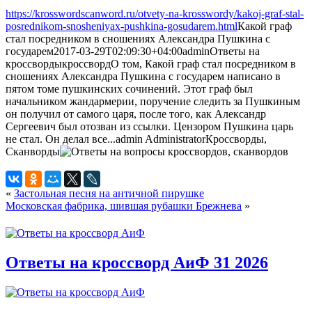
https://krosswordscanword.ru/otvety-na-krosswordy/kakoj-graf-stal-
posrednikom-snosheniyax-pushkina-gosudarem.html
Какой граф
стал посредником в сношениях Александра Пушкина с
государем
2017-03-29T02:09:30+04:00
admin
Ответы на
кроссворды
кроссворд
О том, Какой граф стал посредником в
сношениях Александра Пушкина с государем написано в
пятом томе пушкинских сочинений. Этот граф был
начальником жандармерии, поручение следить за Пушкиным
он получил от самого царя, после того, как Александр
Сергеевич был отозван из ссылки. Цензором Пушкина царь
не стал. Он делал все...
admin
Administrator
Кроссворды,
Сканворды
«
Застольная песня на античной пирушке
Московская фабрика, шившая рубашки Брежнева
»
Ответы на кроссворд АиФ 31 2026