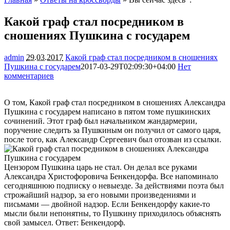
Какой граф стал посредником в
сношениях Пушкина с государем
admin
29.03.2017
Какой граф стал посредником в сношениях
Пушкина с государем
2017-03-29T02:09:30+04:00
Нет
комментариев
1558
О том, Какой граф стал посредником в сношениях Александра
Пушкина с государем написано в пятом томе пушкинских
сочинений. Этот граф был начальником жандармерии,
поручение следить за Пушкиным он получил от самого царя,
после того, как Александр Сергеевич был отозван из ссылки.
Цензором Пушкина царь не стал. Он делал все руками
Александра Христофоровича Бенкендорфа. Все напоминало
сегодняшнюю подписку о невыезде. За действиями поэта был
строжайший надзор, за его новыми произведениями и
письмами — двойной надзор. Если Бенкендорфу какие-то
мысли были непонятны, то Пушкину приходилось объяснять
свой замысел. Ответ: Бенкендорф.