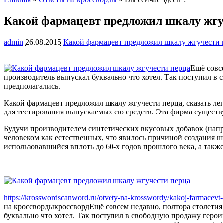
Какой фармацевт предложил шкалу жгу
admin
26.08.2015
Какой фармацевт предложил шкалу жгучести 
Ещё совс
производитель выпускал буквально что хотел. Так поступил в 
предполагались.
Какой фармацевт предложил шкалу жгучести перца, сказать л
для тестирования выпускаемых ею средств. Эта фирма существ
Будучи производителем синтетических вкусовых добавок (нап
человеком как естественных, что явилось причиной создания
использовавшийся вплоть до 60-х годов прошлого века, а такж
https://krosswordscanword.ru/otvety-na-krosswordy/kakoj-farmacevt-
на кроссворды
кроссворд
Ещё совсем недавно, полтора столети
буквально что хотел. Так поступил в свободную продажу герои