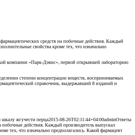
и фармацевтических средств на побочные действия. Каждый
ополнительные свойства кроме тех, что изначально
нской компании «Парк-Дэвис», первой открывшей лабораторию
ределении степени концентрации веществ, воспринимаемых
фармацевтический справочник, выдержавший 8 изданий и
 шкалу жгучести перца
2015-08-26T02:11:44+04:00
admin
Ответы
 на побочные действия. Каждый производитель выпускал
роме тех, что изначально предполагались. Какой фармацевт