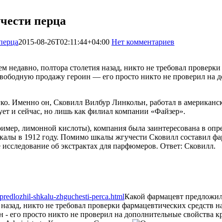
чести перца
перца
2015-08-26T02:11:44+04:00
Нет комментариев
1235
ем недавно, полтора столетия назад, никто не требовал проверк
свободную продажу героин — его просто никто не проверил на д
егко. Именно он, Сковилл Вилбур Линкольн, работал в америка
ует и сейчас, но лишь как филиал компании «Файзер».
ример, лимонной кислоты), компания была заинтересована в оп
 шкалы в 1912 году. Помимо шкалы жгучести Сковилл составил 
е исследование об экстрактах для парфюмеров. Ответ: Сковилл.
predlozhil-shkalu-zhguchesti-perca.html
Какой фармацевт предложил
я назад, никто не требовал проверки фармацевтических средств
н - его просто никто не проверил на дополнительные свойства к