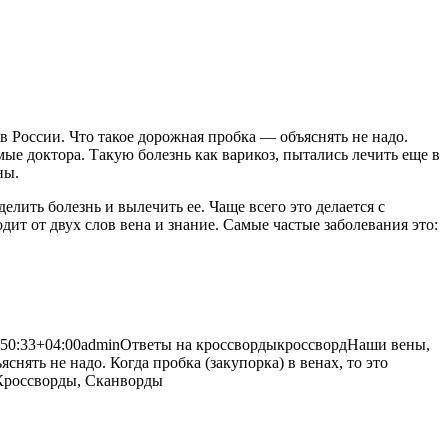
 в России. Что такое дорожная пробка — объяснять не надо.
амые доктора. Такую болезнь как варикоз, пытались
лечить еще в
ны.
лить болезнь и вылечить ее. Чаще всего это делается с
ит от двух слов вена и знание. Самые частые заболевания это:
50:33+04:00
admin
Ответы на кроссворды
кроссворд
Наши вены,
снять не надо. Когда пробка (закупорка) в венах, то это
Кроссворды, Сканворды