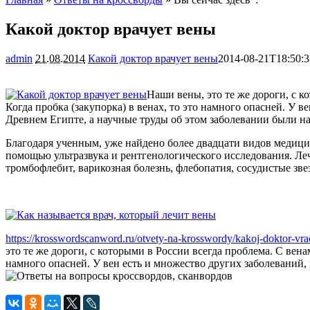
Какой доктор врачует вены
admin
21.08.2014
Какой доктор врачует вены
2014-08-21T18:50:
Наши вены, это те же дороги, с к
Когда пробка (закупорка) в венах, то это намного опасней. У 
Древнем Египте, а научные труды об этом заболевании были н
Благодаря ученным, уже найдено более двадцати видов медицин
помощью ультразвука и рентгенологического исследования. Леча
тромбофлебит, варикозная болезнь, флебопатия, сосудистые звез
https://krosswordscanword.ru/otvety-na-krosswordy/kakoj-doktor-vra
это те же дороги, с которыми в России всегда проблема. С венам
намного опасней. У вен есть и множество других заболеваний, 