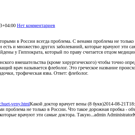
33+04:00
Нет комментариев
1591
оторыми в России всегда проблема. С венами проблема не только
вен есть и множество других заболеваний, которые врачуют эти с
айдены у Гиппократа, который по праву считается отцом медици
ского вмешательства (кроме хирургического) чтобы точно опреде
щий врач называется флеболог. Это греческое название происход
дочки, трофическая язва. Ответ: флеболог.
chuet-veny.html
Какой доктор врачует вены (8 букв)
2014-08-21T18:
и проблема не только в России. Что такое дорожная пробка - объя
которые врачуют эти самые доктора. Такую...
admin
Administrator