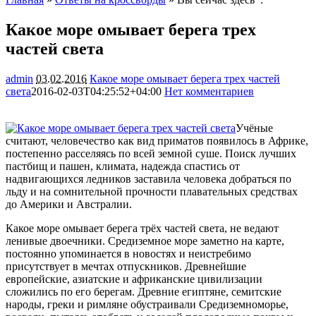
Какое море омывает берега трех
частей света
admin
03.02.2016
Какое море омывает берега трех частей
света
2016-02-03T04:25:52+04:00
Нет комментариев
2489
Учёные
считают, человечество как вид приматов появилось в Африке,
постепенно расселяясь по всей земной суше. Поиск лучших
пастбищ и пашен, климата, надежда спастись от
надвигающихся ледников заставила человека добраться по
льду и на сомнительной прочности плавательных средствах
до Америки
и Австралии.
Какое море омывает берега трёх частей света, не ведают
ленивые двоечники. Средиземное море заметно на карте,
постоянно упоминается в новостях и неистребимо
присутствует в мечтах отпускников. Древнейшие
европейские, азиатские и африканские цивилизации
сложились по его берегам. Древние египтяне, семитские
народы, греки и римляне обустраивали Средиземноморье,