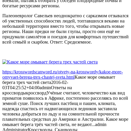
воевали, пытаясь отобрать у соседей плодородные почвы и
богатые ресурсами регионы.
Палеоневролог Савельев неоднократно с сарказмом отзывался
об умственных способностях людей, топтавшихся веками на
небольшой территории вместо того, чтобы открывать новые
регионы. Наши предки не были глупы, просто они ещё не
придумали самолётов и поездов для комфортных путешествий
всей семьёй и скарбом. Ответ: Средиземное.
https://krosswordscanword.ru/otvety-na-krosswordy/kakoe-more-
omyvaet-berega-trex-chastej-sveta.html
Какое море омывает
берега трех частей света
2016-02-
03T04:25:52+04:00
admin
Ответы на
кроссворды
кроссворд
Учёные считают, человечество как вид
приматов появилось в Африке, постепенно расселяясь по всей
земной суше. Поиск лучших пастбищ и пашен, климата,
надежда спастись от надвигающихся ледников заставила
человека добраться по льду и на сомнительной прочности
плавательных средствах до Америки и Австралии. Какое море
омывает берега трёх частей света, не ведают...
admin
Administrator
Кроссворды, Сканворды