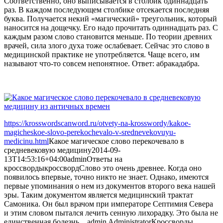
Соответственно, оно выписывается в столбик одиннадцать
раз. В каждом последующем столбике отсекается последняя
буква. Получается некий «магический» треугольник, который
наносится на дощечку. Его надо прочитать одиннадцать раз. С
каждым разом слово становится меньше. По теории древних
врачей, сила злого духа тоже ослабевает. Сейчас это слово в
медицинской практике не употребляется. Чаще всего, им
называют что-то совсем непонятное. Ответ: абракадабра.
https://krosswordscanword.ru/otvety-na-krosswordy/kakoe-
magicheskoe-slovo-perekochevalo-v-srednevekovuyu-
medicinu.html
Какое магическое слово перекочевало в
средневековую медицину
2014-09-
13T14:53:16+04:00
admin
Ответы на
кроссворды
кроссворд
Слово это очень древнее. Когда оно
появилось впервые, точно никто не знает. Однако, имеются
первые упоминания о нем из документов второго века нашей
эры. Таким документом является медицинский трактат
Самоника. Он был врачом при императоре Септимия Севера
и этим словом пытался лечить сенную лихорадку. Это была не
единственная болезнь,...
admin
Administrator
Кроссворды,