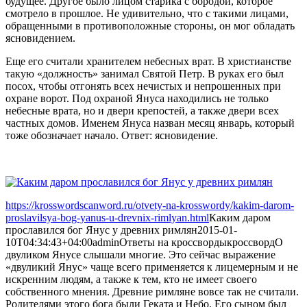
будущее. Другое было лицом старика с бородой, которое
смотрело в прошлое. Не удивительно, что с такими лицами,
обращенными в противоположные стороны, он мог обладать
ясновидением.
Еще его считали хранителем небесных врат. В христианстве
такую «должность» занимал Святой Петр. В руках его был
посох, чтобы отгонять всех нечистых и непрошенных при
охране ворот. Под охраной Януса находились не только
небесные врата, но и двери крепостей, а также двери всех
частных домов. Именем Януса назван месяц январь, который
тоже обозначает начало. Ответ: ясновидение.
https://krosswordscanword.ru/otvety-na-krosswordy/kakim-darom-
proslavilsya-bog-yanus-u-drevnix-rimlyan.html
Каким даром
прославился бог Янус у древних римлян
2015-01-
10T04:34:43+04:00
admin
Ответы на кроссворды
кроссворд
О
двуликом Янусе слышали многие. Это сейчас выражение
«двуликий Янус» чаще всего применяется к лицемерным и не
искренним людям, а также к тем, кто не имеет своего
собственного мнения. Древние римляне вовсе так не считали.
Родителями этого бога были Геката и Небо. Его сыном был