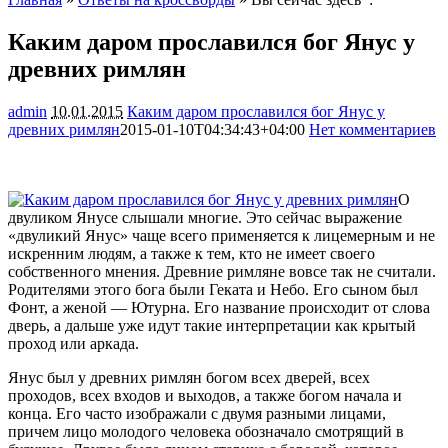
Каким даром прославился бог Янус у
древних римлян
admin
10.01.2015
Каким даром прославился бог Янус у
древних римлян
2015-01-10T04:34:43+04:00
Нет комментариев
2140
О
двуликом Янусе слышали многие. Это сейчас выражение
«двуликий Янус» чаще всего применяется к лицемерным и не
искренним людям, а также к тем, кто не имеет своего
собственного мнения. Древние римляне вовсе так не считали.
Родителями этого бога были Геката и Небо. Его сыном был
Фонт, а женой
— Ютурна. Его название происходит от слова
дверь, а дальше уже идут такие интерпретации как крытый
проход или аркада.
Янус был у древних римлян богом всех дверей, всех
проходов, всех входов и выходов, а также богом начала и
конца. Его часто изображали с двумя разными лицами,
причем лицо молодого человека обозначало смотрящий в