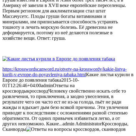
Америку её завезли в XVII веке европейские переселенцы.
Первым регионом для акклиматизации стал штат
Массачусетс. Плоды груши богаты витаминами и
минералами, им приписывается способность устранять
тошноту и лечить морскую болезнь. Её древесина не
деформируется, поэтому из неё делаются полезные в
хозяйстве вещи. Ответ: груша.
https://krosswordscanword.ru/otvety-na-krosswordy/kakie-listya-
kurili-v-evrope-do-poyavleniya-tabaka.html
Какие листья курили в
Европе до появления табака
2015-10-
01T12:26:46+04:00
admin
Ответы на
кроссворды
кроссворд
Человеку свойственно искать себе то
развлечения, то приключения, а заодно увеселения, в
результате чего он часто ест не из-за голода, пьёт не ради
жажды и вдыхает дым безо всякой причины. Эти увлечения
приводят к последствиям с осложнениями разной степенью
обратимости. От одних привычек избавиться легко, а от
других невозможно. Какие...
admin
Administrator
Кроссворды,
Сканворды