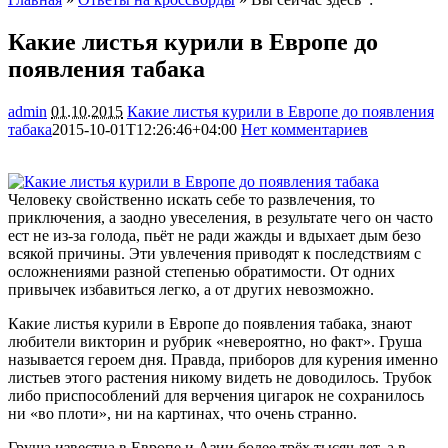
Какие листья курили в Европе до
появления табака
admin
01.10.2015
Какие листья курили в Европе до появления
табака
2015-10-01T12:26:46+04:00
Нет комментариев
3296
Человеку свойственно искать себе то развлечения, то
приключения, а заодно увеселения, в результате чего он часто
ест не из-за голода, пьёт не ради жажды и вдыхает дым безо
всякой причины. Эти увлечения приводят к последствиям с
осложнениями разной степенью обратимости. От одних
привычек избавиться
легко, а от других невозможно.
Какие листья курили в Европе до появления табака, знают
любители викторин и рубрик «невероятно, но факт». Груша
называется героем дня. Правда, приборов для курения именно
листьев этого растения никому видеть не доводилось. Трубок
либо приспособлений для верчения цигарок не сохранилось
ни «во плоти», ни на картинах, что очень странно.
Груша известна в Европе и Азии более трёх тысяч лет, а в