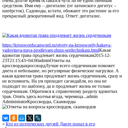
очень долгое время оставался чуть ли не единственным
средством. Имя ему – дигиталис (от латинского дигитус –
напёрсток). Садоводы, кстати, обожают это растение за его
прекрасный декоративный вид. Ответ: дигиталис.
https://krosswordscanword.ru/otvety-na-krosswordy/kakaya-
yadovitaya-trava-prodlevaet-zhizn-serdechnikam.html
Какая
ядовитая трава продлевает жизнь сердечникам
2015-12-
23T21:15:43+04:00
admin
Ответы на
кроссворды
кроссворд
Лучше всего сердечникам поможет
диета и небольшие, но регулярные физические нагрузки. А
какая ядовитая трава продлевает жизнь сердечникам, сразу и
не вспомнить. На ум приходит сагандайля, но она не
подходит по шаблону, да и продлевает жизнь не только
сердечникам. Обратимся к справочному разделу ядовитых
трав. Опять здесь волчья ягода, черемица...
admin
Administrator
Кроссворды, Сканворды
«
Кто из поэтических друзей Данте попал в его