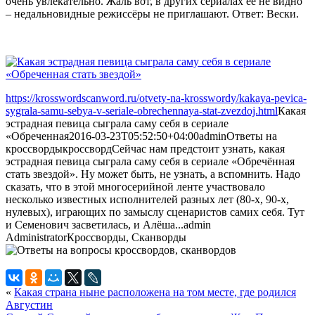
очень увлекательно. Жаль вот, в других сериалах её не видно
– недальновидные режиссёры не приглашают. Ответ: Вески.
https://krosswordscanword.ru/otvety-na-krosswordy/kakaya-pevica-
sygrala-samu-sebya-v-seriale-obrechennaya-stat-zvezdoj.html
Какая
эстрадная певица сыграла саму себя в сериале
«Обреченная
2016-03-23T05:52:50+04:00
admin
Ответы на
кроссворды
кроссворд
Сейчас нам предстоит узнать, какая
эстрадная певица сыграла саму себя в сериале «Обречённая
стать звездой». Ну может быть, не узнать, а вспомнить. Надо
сказать, что в этой многосерийной ленте участвовало
несколько известных исполнителей разных лет (80-х, 90-х,
нулевых), играющих по замыслу сценаристов самих себя. Тут
и Семенович засветилась, и Алёша...
admin
Administrator
Кроссворды, Сканворды
«
Какая страна ныне расположена на том месте, где родился
Августин