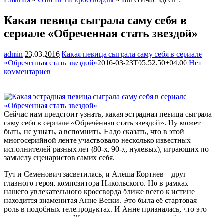
Какая певица сыграла саму себя в
сериале «Обреченная стать звездой»
admin
23.03.2016
Какая певица сыграла саму себя в сериале
«Обреченная стать звездой»
2016-03-23T05:52:50+04:00
Нет
комментариев
1729
Сейчас нам предстоит узнать, какая эстрадная певица сыграла
саму себя в сериале «Обречённая стать звездой». Ну может
быть, не узнать, а вспомнить. Надо сказать, что в этой
многосерийной ленте участвовало несколько известных
исполнителей разных лет (80-х, 90-х, нулевых), играющих по
замыслу
сценаристов самих себя.
Тут и Семенович засветилась, и Алёша Кортнев – друг
главного героя, композитора Никольского. Но в рамках
нашего увлекательного кроссворда ближе всего к истине
находится знаменитая Анне Вески. Это была её стартовая
роль в подобных телепродуктах. И Анне призналась, что это