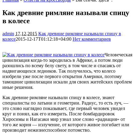
Как древние римляне называли спицу
в колесе
admin
17.12.2015
Как древние римляне называли спицу в
колесе
2015-12-17T01:12:18+04:00
Нет комментариев
1574
Человеческая
цивилизация когда-то зародилась в Африке, а потом люди
разошлись по всему белу свету, в том числе и спасаясь от
надвигающихся ледников. Так получилось, что колесо
изобрели уже после первого открытия Америки, поэтому
тамошние цивилизации искали для своих житейских проблем
иные
решения.
Как древние римляне называли спицу в колесе, знают
специалисты по латыни и геометрии. Радиус, то есть луч, —
это слово наглядно показывает, где первый человек увидел
круг и понял, как его измерить. После бомбардировок
Хиросимы и Нагасаки мир узнал злое слово «радиация» от
того же корня — излучение, от которого живое погибает или
производит нежизнеспособное потомство.