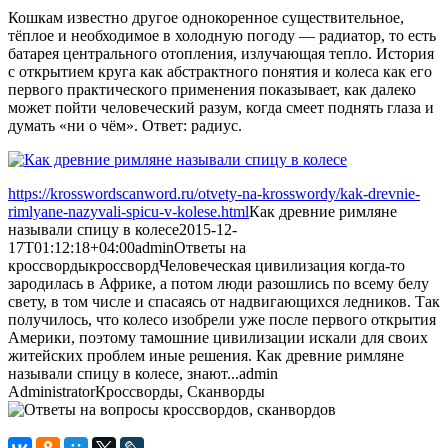
Кошкам известно другое однокоренное существительное,
тёплое и необходимое в холодную погоду — радиатор, то есть
батарея центрального отопления, излучающая тепло. История
с открытием круга как абстрактного понятия и колеса как его
первого практического применения показывает, как далеко
может пойти человеческий разум, когда смеет поднять глаза и
думать «ни о чём». Ответ: радиус.
https://krosswordscanword.ru/otvety-na-krosswordy/kak-drevnie-
rimlyane-nazyvali-spicu-v-kolese.html
Как древние римляне
называли спицу в колесе
2015-12-
17T01:12:18+04:00
admin
Ответы на
кроссворды
кроссворд
Человеческая цивилизация когда-то
зародилась в Африке, а потом люди разошлись по всему белу
свету, в том числе и спасаясь от надвигающихся ледников. Так
получилось, что колесо изобрели уже после первого открытия
Америки, поэтому тамошние цивилизации искали для своих
житейских проблем иные решения. Как древние римляне
называли спицу в колесе, знают...
admin
Administrator
Кроссворды, Сканворды