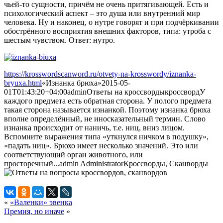
чьей-то сущности, причём не очень притягивающей. Есть и
психологический аспект – это душа или внутренний мир
человека. Ну и наконец, о нутре говорят и при подчёркивании
обострённого восприятия внешних факторов, типа: утроба с
шестым чувством. Ответ: нутро.
https://krosswordscanword.ru/otvety-na-krosswordy/iznanka-
bryuxa.html
«Изнанка брюха»
2015-05-
01T01:43:20+04:00
admin
Ответы на кроссворды
кроссворд
У
каждого предмета есть обратная сторона. У полого предмета
такая сторона называется изнанкой. Поэтому изнанка брюха
вполне определённый, не иносказательный термин. Слово
изнанка происходит от наничь, т.е. ниц, вниз лицом.
Вспомните выражения типа «уткнулся ничком в подушку»,
«падать ниц». Брюхо имеет несколько значений. Это или
соответствующий орган животного, или
просторечный...
admin
Administrator
Кроссворды, Сканворды
«
«Валенки» эвенка
Премия, но иначе
»