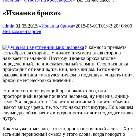
«Изнанка брюха»
admin
01.05.2015
«Изнанка брюха»
2015-05-01T01:43:20+04:00
Нет комментариев
1432
У каждого предмета
есть обратная сторона. У полого предмета такая сторона
называется изнанкой. Поэтому изнанка брюха вполне
определённый, не иносказательный термин. Слово изнанка
происходит от наничь, т.е. ниц, вниз лицом. Вспомните
выражения типа «уткнулся ничком в подушку», «падать
ниц».
Брюхо имеет несколько значений.
Это или соответствующий орган животного, или
просторечный вариант живота человека, ну или низ, днище
самолёта, лодки и т.п. Так вот под изнанкой живота обычно
имеют ввиду чрево, т.е. то, что находится внутри. Но в нашем
случае для обозначения внутренности живота подходит слово
нутро.
Как мы уже отмечали, это его пространственный аспект. Хотя
есть ещё переносный смысл у этого слова, когда говорят о