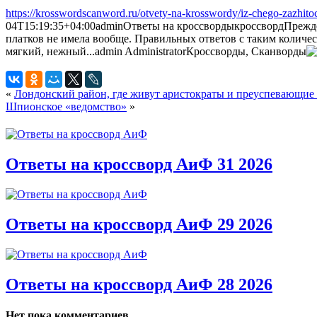
https://krosswordscanword.ru/otvety-na-krosswordy/iz-chego-zazhitoc
04T15:19:35+04:00
admin
Ответы на кроссворды
кроссворд
Прежде
платков не имела вообще. Правильных ответов с таким количес
мягкий, нежный...
admin
Administrator
Кроссворды, Сканворды
«
Лондонский район, где живут аристократы и преуспевающие
Шпионское «ведомство»
»
Ответы на кроссворд АиФ 31 2026
Ответы на кроссворд АиФ 29 2026
Ответы на кроссворд АиФ 28 2026
Нет пока комментариев