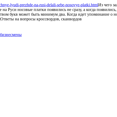
hnye-lyudi-prezhde-na-rusi-delali-sebe-nosovye-platki.html
Из чего з
 на Руси носовые платки появились не сразу, а когда появились,
твом букв может быть минимум два. Когда идет упоминание о но
 бизнесмены