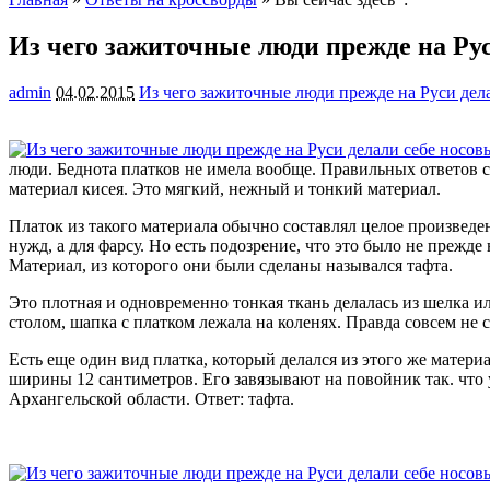
Из чего зажиточные люди прежде на Рус
admin
04.02.2015
Из чего зажиточные люди прежде на Руси дел
люди. Беднота платков не имела вообще. Правильных ответов с
материал
кисея. Это мягкий, нежный и тонкий материал.
Платок из такого материала обычно составлял целое произвед
нужд, а для фарсу. Но есть подозрение, что это было не прежде
Материал, из которого они были сделаны назывался тафта.
Это плотная и одновременно тонкая ткань делалась из шелка или
столом, шапка с платком лежала на коленях. Правда совсем не 
Есть еще один вид платка, который делался из этого же матер
ширины 12 сантиметров. Его завязывают на повойник так. что у
Архангельской области. Ответ: тафта.