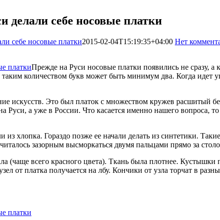
и делали себе носовые платки
али себе носовые платки
2015-02-04T15:19:35+04:00
Нет коммент
Прежде на Руси носовые платки появились не сразу, а 
 таким количеством букв может быть минимум два. Когда идет у
ение искусств. Это был платок с множеством кружев расшитый б
 на Руси, а уже в России. Что касается именно нашего вопроса, т
 из хлопка. Гораздо позже ее начали делать из синтетики. Такие
считалось зазорным высморкаться двумя пальцами прямо за столо
иала (чаще всего красного цвета). Ткань была плотнее. Кустышк
зел от платка получается на лбу. Кончики от узла торчат в раз