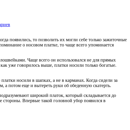
ариев
1704
когда появились, то позволить их могли себе только зажиточные
поминание о носовом платке, то чаще всего упоминается
елошвейками. Чаще всего он использовался не для прямых
о как уже говорилось выше, платки носили только богатые.
 платки носили в шапках, а не в карманах. Когда сидели за
м, а потом еще и вытереть руки об обеденную скатерть.
и подразумевают широкий платок, который складывается до
ные стороны. Впервые такой головной убор появился в