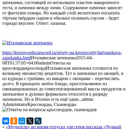
запеканки, состоящий из нескольких пластин макаронного
теста, и начинки между ними. Содержимое начинки зависит
от фантазии повара. Но каждый слой желательно посыпать
тёртым твёрдым сыром и обильно поливать соусом – будет
гораздо вкуснее. Ответ: лазанья.
https://krosswordscanword.ru/otvety-na-krosswordy/italyanskaya-
zapekanka.html
Итальянская запеканка
2015-04-
08T01:37:05+04:00
admin
Ответы на
кроссворды
кроссворд
Итальянская запеканка готовится по
великому множеству рецептов. Тут и запеканки из овощей, и
из курицы с грибами, из макарон с овощами – перечислять
долго. В принципе любое блюдо, приготовляемое из
смикшированных до гомогенизированной массы продуктов и
запекаемое в духовке формально относится к разряду
запеканок. Но в Италии есть ещё один...
admin
Administrator
Кроссворды, Сканворды
«
«Мучитель» во время отпуска для героя рассказа «Чудный