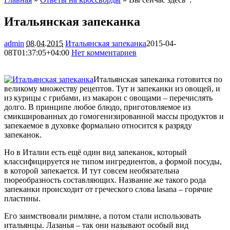
Итальянская запеканка
admin
08.04.2015
Итальянская запеканка
2015-04-
08T01:37:05+04:00
Нет комментариев
2641
Итальянская запеканка готовится по
великому множеству рецептов. Тут и запеканки из овощей, и
из курицы с грибами, из макарон с овощами – перечислять
долго. В принципе любое блюдо, приготовляемое из
смикшированных до гомогенизированной массы продуктов и
запекаемое в духовке формально
относится к разряду
запеканок.
Но в Италии есть ещё один вид запеканок, который
классифицируется не типом ингредиентов, а формой посуды,
в которой запекается. И тут совсем необязательна
пюреобразность составляющих. Название же такого рода
запеканки происходит от греческого слова lasana – горячие
пластины.
Его заимствовали римляне, а потом стали использовать
итальянцы. Лазанья – так они называют особый вид