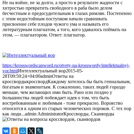
Не на войне, не за долги, а просто в результате жадности с
хитростью превратить свободного в раба было делом
бесчестным и предосудительным в глазах римлян. Постепенно
с этим недостойным поступком начали сравнивать
присвоение себе плодов чужого ума и называть его
литературным плагиатом, а того, кого удавалось поймать на
этом, — плагиатором. Ответ: плагиатор.
https://krosswordscanword.ru/otvety-na-krosswordy/intellektualnyj-
vor.html
Интеллектуальный вор
2015-05-
28T09:59:24+04:00
admin
Ответы на
кроссворды
кроссворд
Каждому хотелось бы быть гениальным,
богатым и знаменитым. К сожалению, таких людей гораздо
меньше, чем желающих ими быть. Рано или поздно у
большинства людей побеждает идея о том, что быть
востребованным и любимым - тоже прекрасно. Воровство
относится к одним из старых человеческих пороков. С тех пор
как люди...
admin
Administrator
Кроссворды, Сканворды