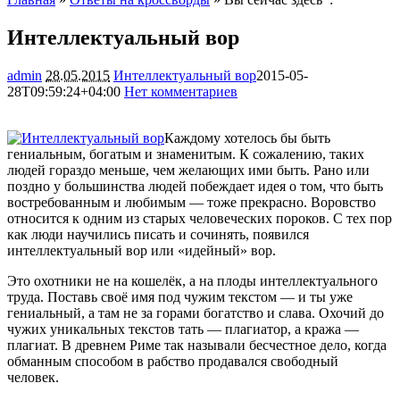
Интеллектуальный вор
admin
28.05.2015
Интеллектуальный вор
2015-05-
28T09:59:24+04:00
Нет комментариев
1476
Каждому хотелось бы быть
гениальным, богатым и знаменитым. К сожалению, таких
людей гораздо меньше, чем желающих ими быть. Рано или
поздно у большинства людей побеждает идея о том, что быть
востребованным и любимым — тоже прекрасно. Воровство
относится к одним из старых человеческих
пороков. С тех пор
как люди научились писать и сочинять, появился
интеллектуальный вор или «идейный» вор.
Это охотники не на кошелёк, а на плоды интеллектуального
труда. Поставь своё имя под чужим текстом — и ты уже
гениальный, а там не за горами богатство и слава. Охочий до
чужих уникальных текстов тать — плагиатор, а кража —
плагиат. В древнем Риме так называли бесчестное дело, когда
обманным способом в рабство продавался свободный
человек.