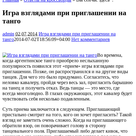
Игра взглядами при приглашении на
танго
admin
02.07.2014
Игра взглядами при приглашении на
танго
2014-07-02T18:56:09+04:00
Нет комментариев
1808
Во времена,
когда аргентинское танго приобрело неслыханную
популярность появился этот «прием» игры взглядами при
приглашении. Позже, он распространился и на другие виды
танцев. Для чего это было придумано. Согласитесь, что
неловко кавалеру, пройдя через весь зал, пригласить барышню
на танец и получить
отказ. Ведь танцы — это место, где
всегда многолюдно. В глазах окружающих, этот кавалер будет
чувствовать себя несколько подавленным.
Суть приема заключается в следующем. Приглашающий
пристально смотрит на того, кого он хочет пригласить? Такой
взгляд не заметить очень сложно. Когда на приглашающего
обратили взор, он поворачивает голову в сторону
танцевального поля. Приглашаемый либо делает кивок, что