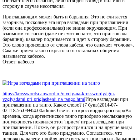
означает о его согласии, либо отводит взгляд в пол или в
сторону в случае несогласия.
Приглашающим может быть и барышня. Это не считается
зазорным, поскольку эта игра взглядами при приглашении
(если она профессиональная) не видна окружающим. При
взаимном согласии (даже не смотря на то, что приглашала
барышня), кавалер поднимается и идет в сторону барышни.
Это слово произошло от слова кабеса, что означает «голова».
Сам же прием такого скрытого от остальных общения
называется кабесео.
Ответ: кабесео
https://krosswordscanword.ru/otvety-na-krosswordy/igra-
vzglyadami-pri-priglashenii-na-tango.html
Игра взглядами при
приглашении на танго. Какое слово? (7 букв)
2014-07-
02T18:56:09+04:00
admin
Ответы на кроссворды
кроссворд
Во
времена, когда аргентинское танго приобрело неслыханную
популярность появился этот 'прием' игры взглядами при
приглашении. Позже, он распространился и на другие виды
танцев. Для чего это было придумано. Согласитесь, что
неловко кавалеру, пройдя через весь зал, пригласить барышню