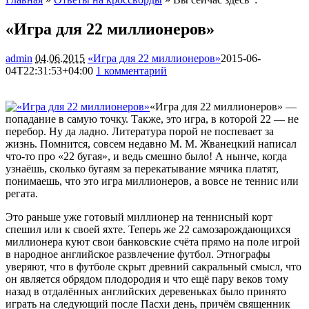
«Игра для 22 миллионеров»
admin
04.06.2015
«Игра для 22 миллионеров»
2015-06-
04T22:31:53+04:00
1 комментарий
1655
«Игра для 22 миллионеров» —
попадание в самую точку. Также, это игра, в которой 22 — не
перебор. Ну да ладно. Литература порой не поспевает за
жизнь. Помнится, совсем недавно М. М. Жванецкий написал
что-то про «22 бугая», и ведь смешно было! А нынче, когда
узнаёшь, сколько бугаям за перекатывание мячика платят,
понимаешь, что это игра миллионеров, а вовсе не теннис или
регата.
Это раньше уже готовый миллионер на теннисный корт
спешил или к своей яхте. Теперь же 22 самозарождающихся
миллионера куют свои банковские счёта прямо на поле игрой
в народное английское развлечение футбол. Этнографы
уверяют, что в футболе скрыт древний сакральный смысл, что
он является обрядом плодородия и что ещё пару веков тому
назад в отдалённых английских деревеньках было принято
играть на следующий после Пасхи день, причём священник