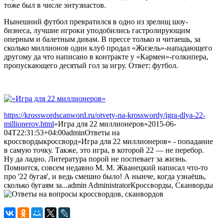
тоже был в числе энтузиастов.
Нынешний футбол превратился в одно из зрелищ шоу-
бизнеса, лучшие игроки уподобились гастролирующим
оперным и балетным дивам. В прессе только и читаешь, за
сколько миллионов один клуб продал «Жизель»-нападающего
другому да что написано в контракте у «Кармен»-голкипера,
пропускающего десятый гол за игру. Ответ: футбол.
https://krosswordscanword.ru/otvety-na-krosswordy/igra-dlya-22-
millionerov.html
«Игра для 22 миллионеров»
2015-06-
04T22:31:53+04:00
admin
Ответы на
кроссворды
кроссворд
«Игра для 22 миллионеров» - попадание
в самую точку. Также, это игра, в которой 22 — не перебор.
Ну да ладно. Литература порой не поспевает за жизнь.
Помнится, совсем недавно М. М. Жванецкий написал что-то
про '22 бугая', и ведь смешно было! А нынче, когда узнаёшь,
сколько бугаям за...
admin
Administrator
Кроссворды, Сканворды