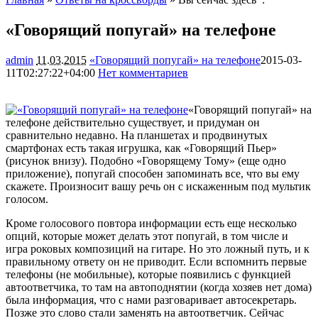
«Говорящий попугай» на телефоне
admin
11.03.2015
«Говорящий попугай» на телефоне
2015-03-
11T02:27:22+04:00
Нет комментариев
1856
«Говорящий попугай» на
телефоне действительно существует, и придуман он
сравнительно недавно. На планшетах и продвинутых
смартфонах есть такая игрушка, как «Говорящий Пьер»
(рисунок внизу). Подобно «Говорящему Тому» (еще одно
приложение), попугай способен запоминать все, что вы ему
скажете. Произносит вашу речь он с искаженным под мультик
голосом.
Кроме голосового повтора информации есть еще несколько
опций, которые может делать этот попугай, в том числе и
игра роковых композиций на гитаре. Но это ложный путь, и к
правильному ответу он не приводит. Если вспомнить первые
телефоны (не мобильные), которые появились с функцией
автоответчика, то там на автоподнятии (когда хозяев нет дома)
была информация, что с нами разговаривает автосекретарь.
Позже это слово стали заменять на автоответчик. Сейчас