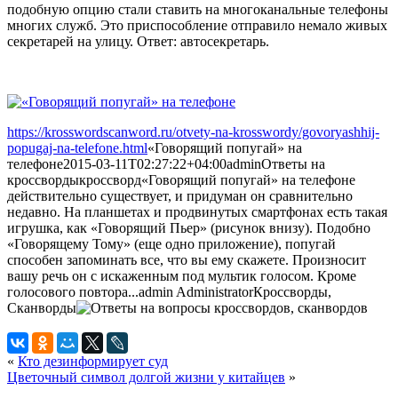
подобную опцию стали ставить на многоканальные телефоны
многих служб. Это приспособление отправило немало живых
секретарей на улицу. Ответ: автосекретарь.
https://krosswordscanword.ru/otvety-na-krosswordy/govoryashhij-
popugaj-na-telefone.html
«Говорящий попугай» на
телефоне
2015-03-11T02:27:22+04:00
admin
Ответы на
кроссворды
кроссворд
«Говорящий попугай» на телефоне
действительно существует, и придуман он сравнительно
недавно. На планшетах и продвинутых смартфонах есть такая
игрушка, как «Говорящий Пьер» (рисунок внизу). Подобно
«Говорящему Тому» (еще одно приложение), попугай
способен запоминать все, что вы ему скажете. Произносит
вашу речь он с искаженным под мультик голосом. Кроме
голосового повтора...
admin
Administrator
Кроссворды,
Сканворды
«
Кто дезинформирует суд
Цветочный символ долгой жизни у китайцев
»