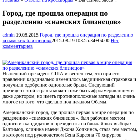
Город, где прошла операция по
разделению «сиамских близнецов»
admin
19.08.2015
Город, где прошла операция по разделению
«сиамских близнецов»
2015-08-19T03:55:34+04:00
Нет
комментариев
1272
Нынешний президент США известен тем, что при его
правлении кардинально изменилось медицинская страховка и
получили одобрение однополые браки. Следующий
президент этой страны может тоже быть афроамериканцем и
даже доктором, но иметь противоположные взгляды на очень
многое из того,
что сделано под началом Обамы.
Американский город, где прошла первая в мире операция по
разделению «сиамских близнецов», был рабочим местом
одного из кандидатов в президенты на ближайших выборах.
Балтимор, клиника имени Джона Хопкинса, стала тем местом,
в котором под руководством Бена Карсона 70 хирургов