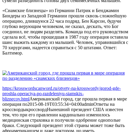
сумели разъединить головы двух семимесячных малышей.
«Сиамские близнецы» из Германии Патрик и Бенджамин
Биндеры из Западной Германии прошли сквозь сложнейшую
операцию, длившуюся 22 часа подряд. Бен Карсон, будучи
глубоко верующим человеком, не сказал, дескать, что Бог
соединил, не людям разделять. Команда под его руководством
сделала всё, чтобы прошедшая в 1987 году операция оставила
шанс выжить каждому из малышей. Человек, управившийся с
70 хирургами, надеется справиться с 50 штатами. Ответ:
Балтимор.
https://krosswordscanword.ru/otvety-na-krosswordy/gorod-gde-
proshla-operaciya-po-razdeleniyu-siamskix-
bliznecov.html
Американский город, где прошла первая в мире
операция по
2015-08-19T03:55:34+04:00
admin
Ответы на
кроссворды
кроссворд
Нынешний президент США известен
тем, что при его правлении кардинально изменилось
медицинская страховка и получили одобрение однополые
браки. Следующий президент этой страны может тоже быть
афроамериканцем и даже доктором, но иметь