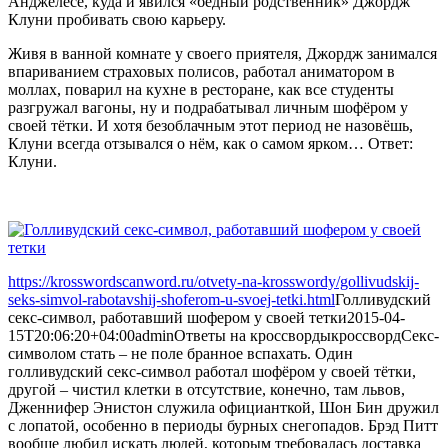
Анджелесе, куда и явился «бедный родственник» Джордж
Клуни пробивать свою карьеру.
Живя в ванной комнате у своего приятеля, Джордж занимался
впариванием страховых полисов, работал аниматором в
моллах, поварил на кухне в ресторане, как все студенты
разгружал вагоны, ну и подрабатывал личным шофёром у
своей тётки. И хотя безоблачным этот период не назовёшь,
Клуни всегда отзывался о нём, как о самом ярком… Ответ:
Клуни.
https://krosswordscanword.ru/otvety-na-krosswordy/gollivudskij-
seks-simvol-rabotavshij-shoferom-u-svoej-tetki.html
Голливудский
секс-символ, работавший шофером у своей тетки
2015-04-
15T20:06:20+04:00
admin
Ответы на кроссворды
кроссворд
Секс-
символом стать – не поле бранное вспахать. Один
голливудский секс-символ работал шофёром у своей тётки,
другой – чистил клетки в отсутствие, конечно, там львов,
Дженнифер Энистон служила официанткой, Шон Бин дружил
с лопатой, особенно в периоды бурных снегопадов. Брэд Питт
вообще любил искать людей, которым требовалась доставка