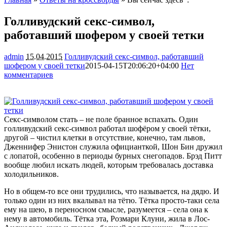
Голливудский секс-символ,
работавший шофером у своей тетки
admin
15.04.2015
Голливудский секс-символ, работавший
шофером у своей тетки
2015-04-15T20:06:20+04:00
Нет
комментариев
1672
Секс-символом стать – не поле бранное вспахать. Один
голливудский секс-символ работал шофёром у своей тётки,
другой – чистил клетки в отсутствие, конечно, там львов,
Дженнифер Энистон служила официанткой, Шон Бин дружил
с лопатой, особенно в периоды бурных снегопадов. Брэд Питт
вообще любил искать людей, которым требовалась доставка
холодильников.
Но в общем-то все они трудились, что называется, на дядю. И
только один из них вкалывал на тётю. Тётка просто-таки села
ему на шею, в переносном смысле, разумеется – села она к
нему в автомобиль. Тётка эта, Розмари Клуни, жила в Лос-