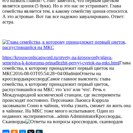
его назвать главой? Стоит заметить, что первым цветком
является циния (5 букв). Но и это нас не устраивает. Глава
семейства является тем, к какому семейству циния относится.
А это астровые. Вот так все надежно завуалировано. Ответ:
астра.
https://krosswordscanword.ru/otvety-na-krosswordy/glava-
semejstva-k-kotoromu-prinadlezhit-pervyj-cvetok-na-mks.html
Глава
семейства, к которому принадлежит первый цветок на
МКС
2016-08-03T05:54:28+04:00
admin
Ответы на
кроссворды
кроссворд
Самое главное выяснить: глава
семейства, к которому принадлежит первый цветок,
распустившийся на МКС это 'кто' или 'что'. Речь о
Международной космической станции, где эксперименты
происходят постоянно. Персонажи Льюиса Кэррола
засовывали Соню в чайник, чтобы узнать, сможет ли жить она
в чайнике. На МКС тоже много испытывают. Один из
недавних экспериментов...
admin
Administrator
Кроссворды,
Сканворды