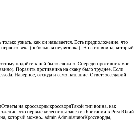
только узнать, как он называется. Есть предположение, что
 первого века
(небольшая неувязочка). Это тип воина, который
поэтому подойти к ней было сложно. Спереди противник мог
равило). Поразить противника на скаку было труднее. Если
seda. Наверное, отсюда и само название. Ответ: эсседарий.
n
Ответы на кроссворды
кроссворд
Такой тип воина, как
оложение, что первые колесницы завез из Британии в Рим Юлий
на, который можно...
admin
Administrator
Кроссворды,