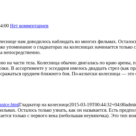
4:00
Нет комментариев
2422
олеснице нам доводилось наблюдать во многих фильмах. Осталось 
ко упоминание о гладиаторах на колесницах начинается только с
а непосредственно.
ню на части тела. Колесница обычно двигалась по краю арены, 
озки. В ассортименте у эсседария имелось двадцать стрел (как п
сражаться орудием ближнего боя. По-кельтски колесница — это es
snice.html
Гладиатор на колеснице
2015-03-19T00:44:32+04:00
admi
ильмах. Осталось только узнать, как он называется. Есть предп
ется только с первого века (небольшая неувязочка). Это тип вои