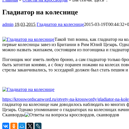
Гладиатор на колеснице
admin
19.03.2015
Гладиатор на колеснице
2015-03-19T00:44:32+0
Такой тип воина, как гладиатор на к
первые колесницы завез из Британии в Рим Юлий Цезарь. Одна
можно назвать экипажем, состоящим из погонщика и гладиатор
Погонщик мог иметь любую броню, а сам гладиатор только бро
быть затоптан конями, а с боку поранен ножами на колесах пов
стрелы заканчивались, то эсседарий должен был стать пешим и 
https://krosswordscanword.ru/otvety-na-krosswordy/gladiator-na-kole
гладиатор на колеснице нам доводилось наблюдать во многих ф
Цезарь. Однако упоминание о гладиаторах на колесницах начина
Сканворды