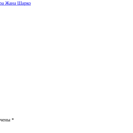
ора Жана Шарко
ечены
*