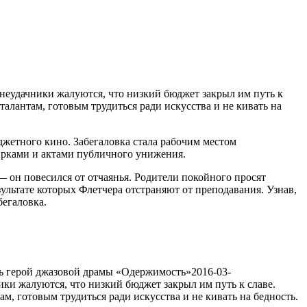
451
неудачники жалуются, что низкий бюджет закрыл им путь к
алантам, готовым трудиться ради искусства и не кивать на
жетного кино. Забегаловка стала рабочим местом
ирками и актами публичного унижения.
— он повесился от отчаянья. Родители покойного просят
ультате которых Флетчера отстраняют от преподавания. Узнав,
бегаловка.
ть герой джазовой драмы «Одержимость»
2016-03-
ки жалуются, что низкий бюджет закрыл им путь к славе.
, готовым трудиться ради искусства и не кивать на бедность.