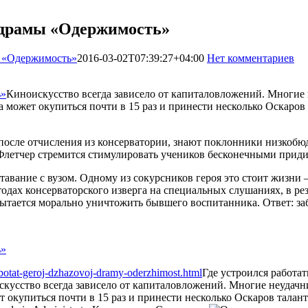
й драмы «Одержимость»
ы «Одержимость»
2016-03-02T07:39:27+04:00
Нет комментариев
1
Киноискусство всегда зависело от капиталовложений. Многие 
может окупиться почти в 15 раз и принести несколько Оскаров т
после отчисления из консерватории, знают поклонники низкобюд
Флетчер стремится стимулировать учеников бесконечными прид
тавание с вузом. Одному из сокурсников героя это стоит жизни 
дах консерваторского изверга на специальных слушаниях, в рез
пытается морально уничтожить бывшего воспитанника. Ответ: за
abotat-geroj-dzhazovoj-dramy-oderzhimost.html
Где устроился работа
кусство всегда зависело от капиталовложений. Многие неудачни
купиться почти в 15 раз и принести несколько Оскаров талантам