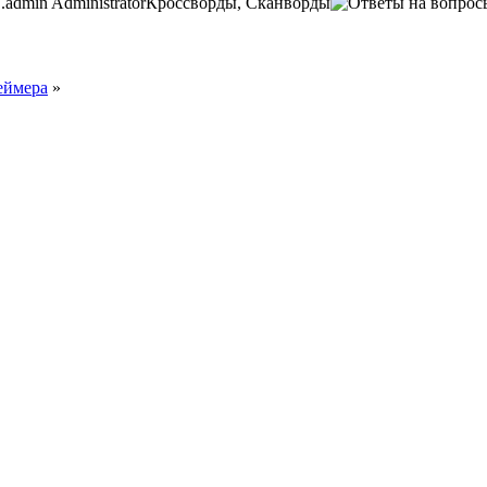
.
admin
Administrator
Кроссворды, Сканворды
еймера
»