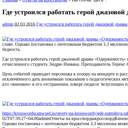
Где устроился работать герой джазово
admin
02.03.2016
Где устроился работать герой джазовой драм
славе. Однако постановка с ничтожным бюджетом 3,3 миллиона 
бедность.
Где устроился работать герой джазовой драмы «Одержимость» 
отчисленного студента Эндрю Нимана. Преподаватель Теренс 
Цепь событий приводит персонажа к позору на концерте и расс
исключённого дать анонимные показания о педагогических мето
кто «виновен» в его отстранении, изверг-педагог безуспешно 
https://krosswordscanword.ru/otvety-na-krosswordy/gde-ustroilsya-r
02T07:39:27+04:00
admin
Ответы на кроссворды
кроссворд
Киноис
Однако постановка с ничтожным бюджетом 3,3 миллиона может о