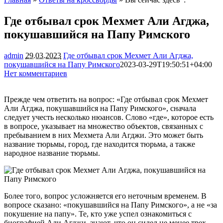
Где отбывал срок Мехмет Али Агджа,
покушавшийся на Папу Римского
admin
29.03.2023
Где отбывал срок Мехмет Али Агджа,
покушавшийся на Папу Римского
2023-03-29T19:50:51+04:00
Нет комментариев
3196
Прежде чем ответить на вопрос: «Где отбывал срок Мехмет
Али Агджа, покушавшийся на Папу Римского», сначала
следует учесть несколько нюансов. Слово «где», которое есть
в вопросе, указывает на множество объектов, связанных с
пребыванием в них Мехмета Али Агджи. Это может быть
название тюрьмы, город, где находится тюрьма, а также
народное название тюрьмы.
Более того, вопрос усложняется его неточным временем. В
вопросе сказано: «покушавшийся на Папу Римского», а не «за
покушение на папу». Те, кто уже успел ознакомиться с
биографией Али Агджи, знают, что он сидел не менее трех