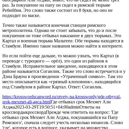
раз. За покушение на папу он сидел в римской тюрьме
Ребиббия. Это слово также состоит из 8 букв, но оно не
подходит по маске.
Точно также называется конечная станция римского
метрополитена. Однако не стоит забывать, что до и после
покушения он тоже отбывал наказание в двух тюрьмах. Это
Картал и военная тюрьма Мальтепе. Обе тюрьмы находятся в
Стамбуле. Именно такие названия можно найти в интернете.
Но если пойти еще дальше, то можно узнать, что Картал (в
переводе с турецкого — орёл), это один из районов в
Стамбуле. Исправительное заведение, находящееся в этом
районе называется Соганлик. Также это слово встречается и у
Дэна Брауна в произведении «Утраченный символ». Там это
место описывается как «грязный клоповник», находящийся
под Стамбулом в районе Картал. Ответ: Соганлик.
https://krosswordscanword.ru/otvety-na-krosswordy/gde-otbyval-
srok-mexmet-ali-agca.html
Где отбывал срок Мехмет Али
Агджа
2023-03-29T19:50:51+04:00
admin
Ответы на
кроссворды
кроссворд
Прежде чем ответить на вопрос: 'Где
отбывал срок Мехмет Али Агджа, покушавшийся на Папу
Римского', сначала следует учесть несколько нюансов. Слово
'где', которое есть в вопросе, указывает на множество