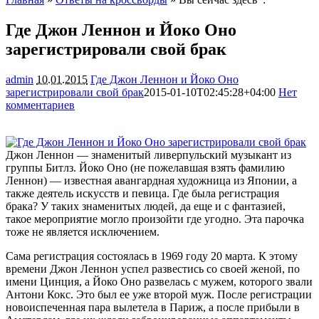
Где Джон Леннон и Йоко Оно
зарегистрировали свой брак
admin
10.01.2015
Где Джон Леннон и Йоко Оно
зарегистрировали свой брак
2015-01-10T02:45:28+04:00
Нет
комментариев
1938
Джон Леннон — знаменитый ливерпульский музыкант из
группы Битлз. Йоко Оно (не пожелавшая взять фамилию
Леннон) — известная авангардная художница из Японии, а
также деятель искусств и певица. Где была регистрация
брака? У таких знаменитых людей, да еще и с фантазией,
такое мероприятие могло
произойти где угодно. Эта парочка
тоже не является исключением.
Сама регистрация состоялась в 1969 году 20 марта. К этому
времени Джон Леннон успел развестись со своей женой, по
имени Цинция, а Йоко Оно развелась с мужем, которого звали
Антони Кокс. Это был ее уже второй муж. После регистрации
новоиспеченная пара вылетела в Париж, а после прибыли в