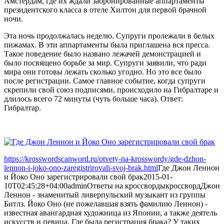
Амстердам, где их ждали забронированные аппартаменты
президентского класса в отеле Хилтон для первой брачной
ночи.
Эта ночь продолжалась неделю. Супруги пролежали в белых
пижамах. В эти аппартаменты была приглашена вся пресса.
Такое поведение было названо лежачей демонстрацией и
было посвящено борьбе за мир. Супруги заявили, что ради
мира они готовы лежать сколько угодно. Но это все было
после регистрации. Самое главное событие, когда супруги
скрепили свой союз подписями, происходило на Гибралтаре и
длилось всего 72 минуты (чуть больше часа). Ответ:
Гибралтар.
https://krosswordscanword.ru/otvety-na-krosswordy/gde-dzhon-
lennon-i-joko-ono-zaregistrirovali-svoj-brak.html
Где Джон Леннон
и Йоко Оно зарегистрировали свой брак
2015-01-
10T02:45:28+04:00
admin
Ответы на кроссворды
кроссворд
Джон
Леннон - знаменитый ливерпульский музыкант из группы
Битлз. Йоко Оно (не пожелавшая взять фамилию Леннон) -
известная авангардная художница из Японии, а также деятель
искусств и певица. Где была регистрация брака? У таких