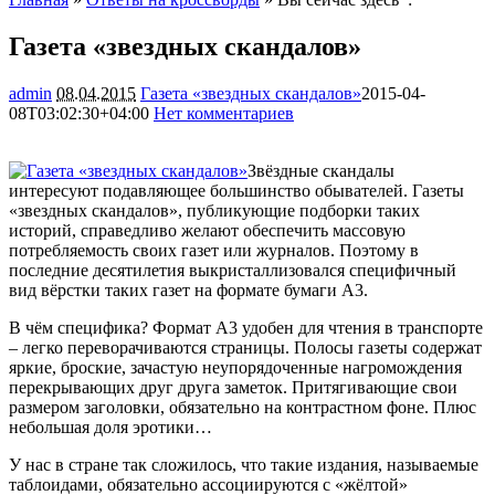
Газета «звездных скандалов»
admin
08.04.2015
Газета «звездных скандалов»
2015-04-
08T03:02:30+04:00
Нет комментариев
1942
Звёздные скандалы
интересуют подавляющее большинство обывателей. Газеты
«звездных скандалов», публикующие подборки таких
историй, справедливо желают обеспечить массовую
потребляемость своих газет или журналов. Поэтому в
последние десятилетия выкристаллизовался специфичный
вид
вёрстки таких газет на формате бумаги А3.
В чём специфика? Формат А3 удобен для чтения в транспорте
– легко переворачиваются страницы. Полосы газеты содержат
яркие, броские, зачастую неупорядоченные нагромождения
перекрывающих друг друга заметок. Притягивающие свои
размером заголовки, обязательно на контрастном фоне. Плюс
небольшая доля эротики…
У нас в стране так сложилось, что такие издания, называемые
таблоидами, обязательно ассоциируются с «жёлтой»