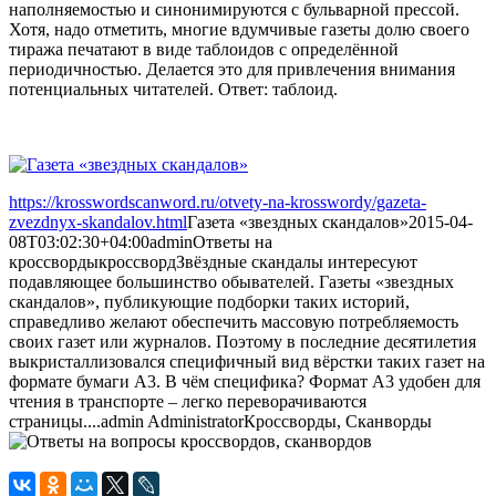
наполняемостью и синонимируются с бульварной прессой.
Хотя, надо отметить, многие вдумчивые газеты долю своего
тиража печатают в виде таблоидов с определённой
периодичностью. Делается это для привлечения внимания
потенциальных читателей. Ответ: таблоид.
https://krosswordscanword.ru/otvety-na-krosswordy/gazeta-
zvezdnyx-skandalov.html
Газета «звездных скандалов»
2015-04-
08T03:02:30+04:00
admin
Ответы на
кроссворды
кроссворд
Звёздные скандалы интересуют
подавляющее большинство обывателей. Газеты «звездных
скандалов», публикующие подборки таких историй,
справедливо желают обеспечить массовую потребляемость
своих газет или журналов. Поэтому в последние десятилетия
выкристаллизовался специфичный вид вёрстки таких газет на
формате бумаги А3. В чём специфика? Формат А3 удобен для
чтения в транспорте – легко переворачиваются
страницы....
admin
Administrator
Кроссворды, Сканворды