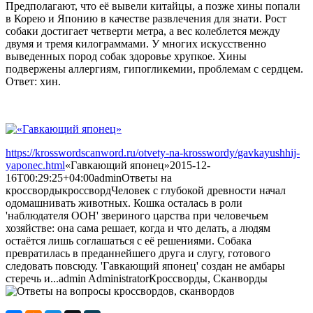
Предполагают, что её вывели китайцы, а позже хины попали
в Корею и Японию в качестве развлечения для знати. Рост
собаки достигает четверти метра, а вес колеблется между
двумя и тремя килограммами. У многих искусственно
выведенных пород собак здоровье хрупкое. Хины
подвержены аллергиям, гипогликемии, проблемам с сердцем.
Ответ: хин.
https://krosswordscanword.ru/otvety-na-krosswordy/gavkayushhij-
yaponec.html
«Гавкающий японец»
2015-12-
16T00:29:25+04:00
admin
Ответы на
кроссворды
кроссворд
Человек с глубокой древности начал
одомашнивать животных. Кошка осталась в роли
'наблюдателя ООН' звериного царства при человечьем
хозяйстве: она сама решает, когда и что делать, а людям
остаётся лишь соглашаться с её решениями. Собака
превратилась в преданнейшего друга и слугу, готового
следовать повсюду. 'Гавкающий японец' создан не амбары
стеречь и...
admin
Administrator
Кроссворды, Сканворды