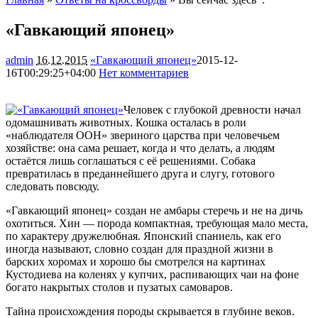
«Гавкающий японец»
admin
16.12.2015
«Гавкающий японец»
2015-12-
16T00:29:25+04:00
Нет комментариев
1486
Человек с глубокой древности начал
одомашнивать животных. Кошка осталась в роли
«наблюдателя ООН» звериного царства при человечьем
хозяйстве: она сама решает, когда и что делать, а людям
остаётся лишь соглашаться с её решениями. Собака
превратилась в преданнейшего друга и слугу, готового
следовать
повсюду.
«Гавкающий японец» создан не амбары стеречь и не на дичь
охотиться. Хин — порода компактная, требующая мало места,
по характеру дружелюбная. Японский спаниель, как его
иногда называют, словно создан для праздной жизни в
барских хоромах и хорошо бы смотрелся на картинах
Кустодиева на коленях у купчих, распивающих чаи на фоне
богато накрытых столов и пузатых самоваров.
Тайна происхождения породы скрывается в глубине веков.