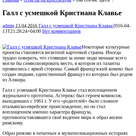
Галл с усмешкой Кристиана Клавье
admin
13.04.2016
Галл с усмешкой Кристиана Клавье
2016-04-
13T21:28:24+04:00
Нет комментариев
1858
Некоторые культурные
проекты становятся визитной карточкой страны. Иногда
трудно поверить, что стоявшие за ними люди меньше всего
могли бы символизировать место, в котором их таланты
проявились с яркой стороны. Самый французский комикс был
создан людьми, единственный француз из которых
был родом
из Алжира.
Галл с усмешкой Кристиана Клавье стал воплощением
журнального прототипа. Астерикс был героем комиксов,
выходивших с 1961 г. У его «родителей» было сложное
итальянско-еврейское происхождение, но он стал
воплощением именно характера француза,
противопоставлявшего своё видение мира и образ жизни
римскому.
Образ римлян в печатных и мультипликационных историях