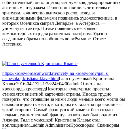
собирательный, он олицетворяет чужаков, декорированных
античным антуражем. Герои понравились читателям и
зрителям, количество выпусков росло, вслед за
анимационными фильмами появились художественные, в
которых Обеликса сыграл Депардье, а Астерикса —
упомянутый актер. Позже появились несколько
компьютерных игр для различных платформ. Удачно
созданные образы полюбились во всём мире. Ответ:
Астерикс.
https://krosswordscanword.ru/otvety-na-krosswordy/gall-s-
usmeshkoj-kristiana-klave.html
Галл с усмешкой Кристиана
Клавье
2016-04-13T21:28:24+04:00
admin
Ответы на
кроссворды
кроссворд
Некоторые культурные проекты
становятся визитной карточкой страны. Иногда трудно
поверить, что стоявшие за ними люди меньше всего могли бы
символизировать место, в котором их таланты проявились с
яркой стороны. Самый французский комикс был создан
людьми, единственный француз из которых был родом из
Алжира. Галл с усмешкой Кристиана Клавье стал
воплощением...
admin
Administrator
Кроссворды, Сканворды