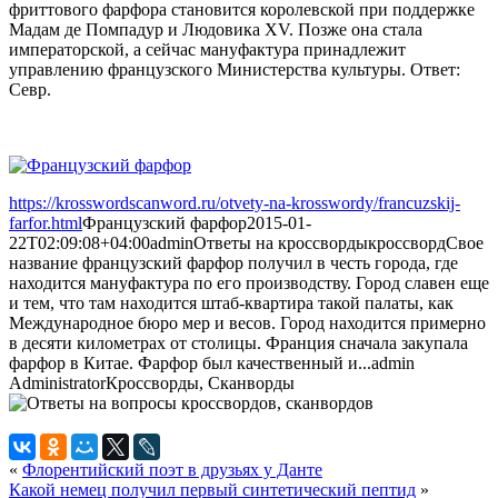
фриттового фарфора становится королевской при поддержке
Мадам де Помпадур и Людовика XV. Позже она стала
императорской, а сейчас мануфактура принадлежит
управлению французского Министерства культуры. Ответ:
Севр.
https://krosswordscanword.ru/otvety-na-krosswordy/francuzskij-
farfor.html
Французский фарфор
2015-01-
22T02:09:08+04:00
admin
Ответы на кроссворды
кроссворд
Свое
название французский фарфор получил в честь города, где
находится мануфактура по его производству. Город славен еще
и тем, что там находится штаб-квартира такой палаты, как
Международное бюро мер и весов. Город находится примерно
в десяти километрах от столицы. Франция сначала закупала
фарфор в Китае. Фарфор был качественный и...
admin
Administrator
Кроссворды, Сканворды
«
Флорентийский поэт в друзьях у Данте
Какой немец получил первый синтетический пептид
»