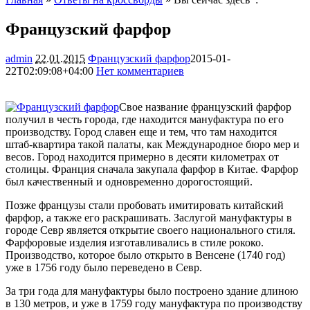
Французский фарфор
admin
22.01.2015
Французский фарфор
2015-01-
22T02:09:08+04:00
Нет комментариев
2312
Свое название французский фарфор
получил в честь города, где находится мануфактура по его
производству. Город славен еще и тем, что там находится
штаб-квартира такой палаты, как Международное бюро мер и
весов. Город находится примерно в десяти километрах от
столицы. Франция сначала закупала
фарфор в Китае. Фарфор
был качественный и одновременно дорогостоящий.
Позже французы стали пробовать имитировать китайский
фарфор, а также его раскрашивать. Заслугой мануфактуры в
городе Севр является открытие своего национального стиля.
Фарфоровые изделия изготавливались в стиле рококо.
Производство, которое было открыто в Венсене (1740 год)
уже в 1756 году было переведено в Севр.
За три года для мануфактуры было построено здание длиною
в 130 метров, и уже в 1759 году мануфактура по производству